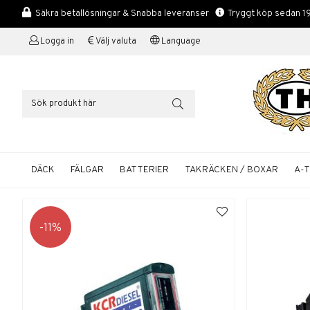
Säkra betallösningar & Snabba leveranser
Tryggt köp sedan 1
Logga in
Välj valuta
Language
DÄCK
FÄLGAR
BATTERIER
TAKRÄCKEN / BOXAR
A-
11