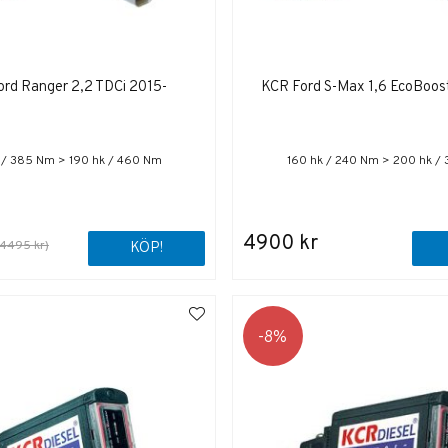
rd Ranger 2,2 TDCi 2015-
KCR Ford S-Max 1,6 EcoBoos
 / 385 Nm > 190 hk / 460 Nm
160 hk / 240 Nm > 200 hk /
4900 kr
(4495 kr)
KÖP!
8