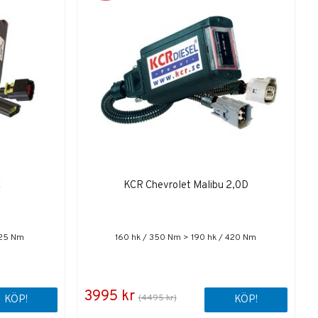
C
KCR Chevrolet Malibu 2,0D
725 Nm
160 hk / 350 Nm > 190 hk / 420 Nm
3995 kr
(4495 kr)
KÖP!
KÖP!