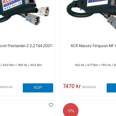
ver Freelander 2 2,2 Td4 2007-
KCR Massey Ferguson MF 
 / 400 Nm > 188 hk / 465 Nm
160 hk / 677 Nm > 190 hk / 
7470 kr
(4495 kr)
(8095 kr)
KÖP!
9