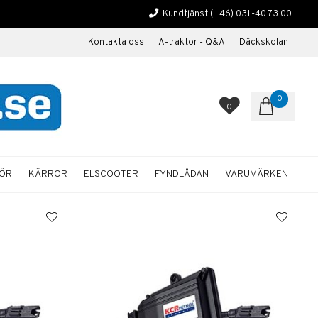
Kundtjänst
(+46) 031-40 73 00
Kontakta oss
A-traktor - Q&A
Däckskolan
0
0
HÖR
KÄRROR
ELSCOOTER
FYNDLÅDAN
VARUMÄRKEN