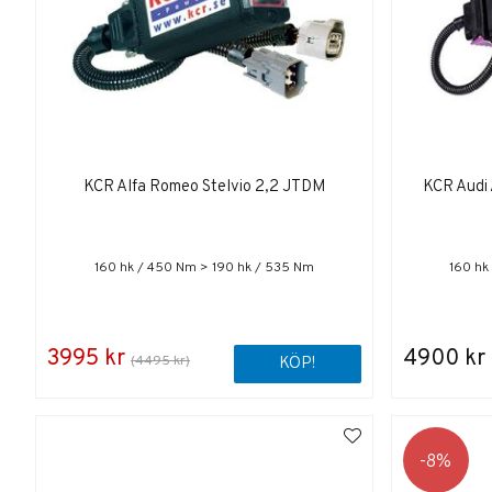
KCR Alfa Romeo Stelvio 2,2 JTDM
KCR Audi 
160 hk / 450 Nm > 190 hk / 535 Nm
160 hk
3995 kr
4900 kr
(4495 kr)
KÖP!
8