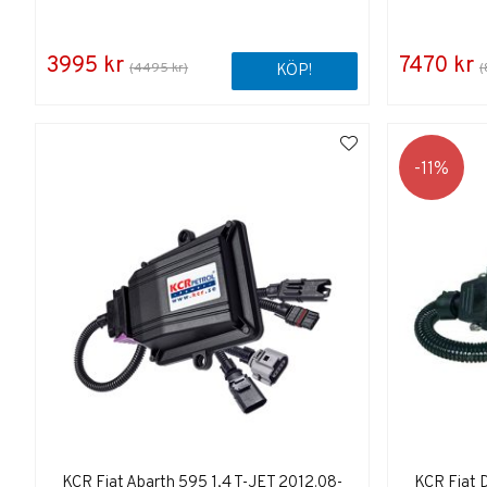
3995 kr
7470 kr
(4495 kr)
(
KÖP!
11
KCR Fiat Abarth 595 1,4 T-JET 2012.08-
KCR Fiat 