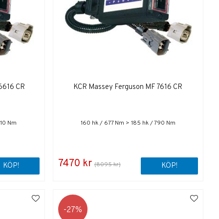
6616 CR
KCR Massey Ferguson MF 7616 CR
810 Nm
160 hk / 677 Nm > 185 hk / 790 Nm
7470 kr
(8095 kr)
KÖP!
KÖP!
27