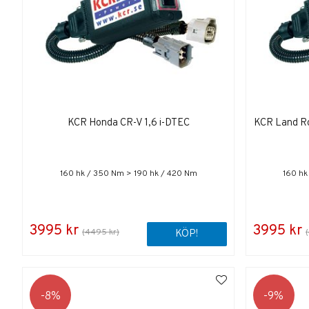
KCR Honda CR-V 1,6 i-DTEC
KCR Land Ro
160 hk / 350 Nm > 190 hk / 420 Nm
160 hk
3995 kr
3995 kr
(4495 kr)
KÖP!
8
9