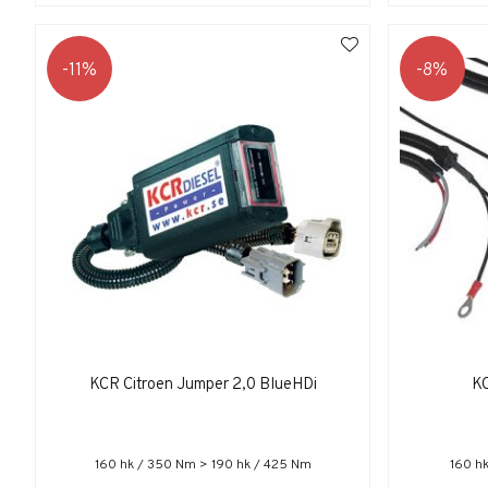
11
8
KCR Citroen Jumper 2,0 BlueHDi
KC
160 hk / 350 Nm > 190 hk / 425 Nm
160 h