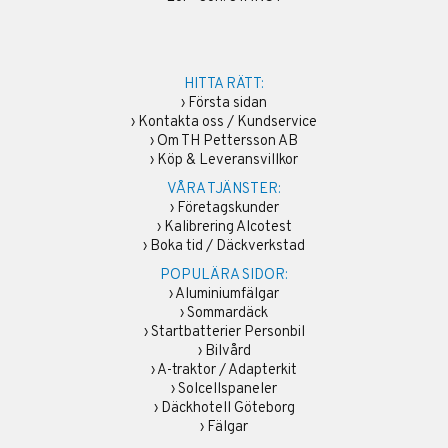
HITTA RÄTT:
›
Första sidan
›
Kontakta oss / Kundservice
›
Om TH Pettersson AB
›
Köp & Leveransvillkor
VÅRA TJÄNSTER:
›
Företagskunder
›
Kalibrering Alcotest
›
Boka tid / Däckverkstad
POPULÄRA SIDOR:
›
Aluminiumfälgar
›
Sommardäck
›
Startbatterier Personbil
›
Bilvård
›
A-traktor / Adapterkit
›
Solcellspaneler
›
Däckhotell Göteborg
›
Fälgar