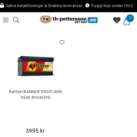
Säkra betallösningar & Snabba leveranser
Tryggt köp sedan 1923
0
0
Batteri BANNER 59201 AGM
95Ah 850A(EN)
3995 kr