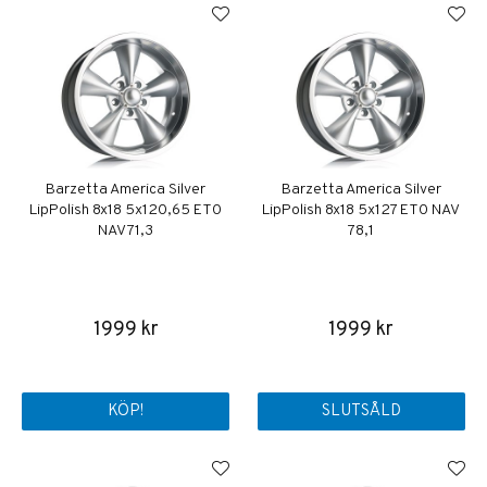
Barzetta America Silver
Barzetta America Silver
LipPolish 8x18 5x120,65 ET0
LipPolish 8x18 5x127 ET0 NAV
NAV 71,3
78,1
1999 kr
1999 kr
KÖP!
SLUTSÅLD