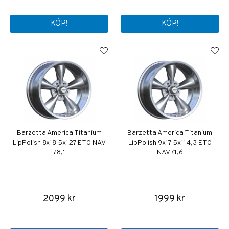
KÖP!
KÖP!
Barzetta America Titanium
Barzetta America Titanium
LipPolish 8x18 5x127 ET0 NAV
LipPolish 9x17 5x114,3 ET0
78,1
NAV 71,6
2099 kr
1999 kr