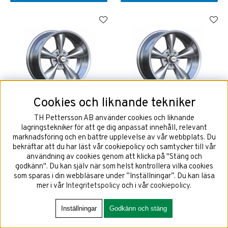
Cookies och liknande tekniker
Barzetta America Titanium
Barzetta America Titanium
LipPolish 9x18 5x114,3 ET0
LipPolish 9x18 5x120,65 ET0
TH Pettersson AB använder cookies och liknande
NAV 71,6
NAV 71,3
lagringstekniker för att ge dig anpassat innehåll, relevant
marknadsföring och en bättre upplevelse av vår webbplats. Du
bekräftar att du har läst vår cookiepolicy och samtycker till vår
användning av cookies genom att klicka på "Stäng och
2199 kr
2199 kr
godkänn". Du kan själv när som helst kontrollera vilka cookies
som sparas i din webbläsare under ”Inställningar”. Du kan läsa
mer i vår
Integritetspolicy
och i vår
cookiepolicy
.
KÖP!
KÖP!
Inställningar
Godkänn och stäng