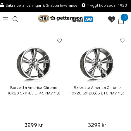
Säkra betallösningar & Snabba leveranser
Tryggt köp sedan 1923
0
0
Barzetta America Chrome
Barzetta America Chrome
10x20 5x114,3 ET45 NAV 71,6
10x20 5x120,65 ET0 NAV 71,3
3299 kr
3299 kr