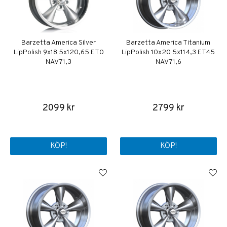
Barzetta America Silver
Barzetta America Titanium
LipPolish 9x18 5x120,65 ET0
LipPolish 10x20 5x114,3 ET45
NAV 71,3
NAV 71,6
2099 kr
2799 kr
KÖP!
KÖP!