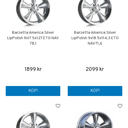
Barzetta America Silver
Barzetta America Silver
LipPolish 9x17 5x127 ET0 NAV
LipPolish 9x18 5x114,3 ET0
78,1
NAV 71,6
1899 kr
2099 kr
KÖP!
KÖP!