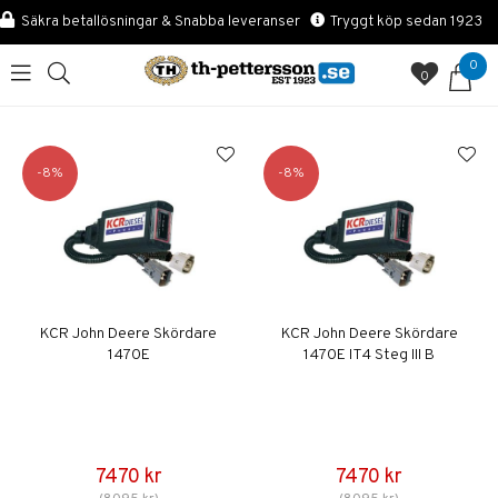
Säkra betallösningar & Snabba leveranser
Tryggt köp sedan 1923
0
0
8
8
KCR John Deere Skördare
KCR John Deere Skördare
1470E
1470E IT4 Steg III B
7470 kr
7470 kr