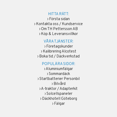
HITTA RÄTT:
›
Första sidan
›
Kontakta oss / Kundservice
›
Om TH Pettersson AB
›
Köp & Leveransvillkor
VÅRA TJÄNSTER:
›
Företagskunder
›
Kalibrering Alcotest
›
Boka tid / Däckverkstad
POPULÄRA SIDOR:
›
Aluminiumfälgar
›
Sommardäck
›
Startbatterier Personbil
›
Bilvård
›
A-traktor / Adapterkit
›
Solcellspaneler
›
Däckhotell Göteborg
›
Fälgar