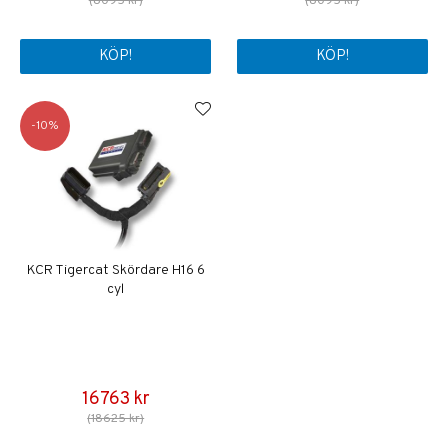
(8095 kr)
(8095 kr)
KÖP!
KÖP!
10
KCR Tigercat Skördare H16 6
cyl
16763 kr
(18625 kr)