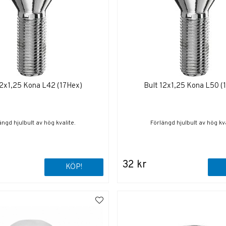
12x1,25 Kona L42 (17Hex)
Bult 12x1,25 Kona L50 (
ängd hjulbult av hög kvalite.
Förlängd hjulbult av hög kva
32 kr
KÖP!