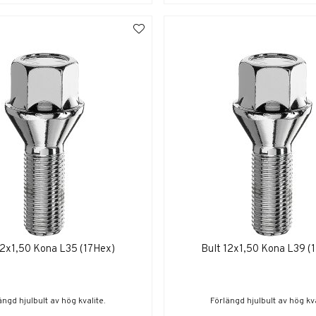
12x1,50 Kona L35 (17Hex)
Bult 12x1,50 Kona L39 (
ängd hjulbult av hög kvalite.
Förlängd hjulbult av hög kva