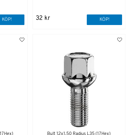
32 kr
KÖP!
KÖP!
(17Hex)
Bult 12x1,50 Radius L35 (17Hex)