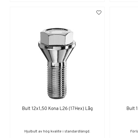
Bult 12x1,50 Kona L26 (17Hex) Låg
Bult 
Hjulbult av hög kvalite i standardlängd.
Förl