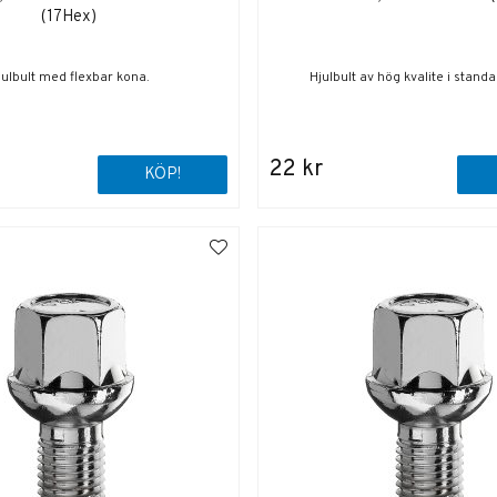
(17Hex)
julbult med flexbar kona.
Hjulbult av hög kvalite i stand
22 kr
KÖP!