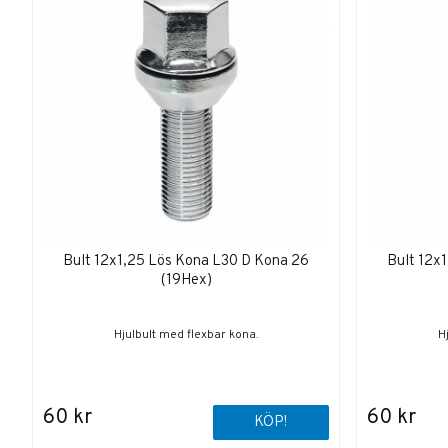
Bult 12x1,25 Lös Kona L30 D Kona 26
Bult 12x
(19Hex)
Hjulbult med flexbar kona.
H
60 kr
60 kr
KÖP!