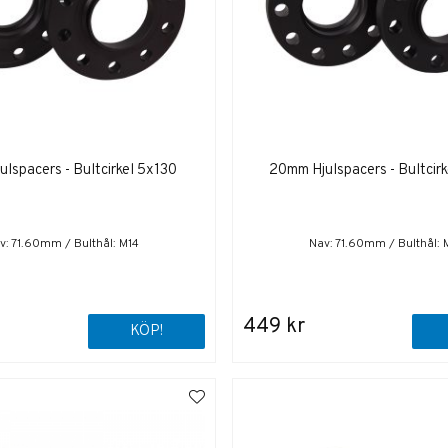
lspacers - Bultcirkel 5x130
20mm Hjulspacers - Bultcir
v: 71.60mm / Bulthål: M14
Nav: 71.60mm / Bulthål: 
449 kr
KÖP!