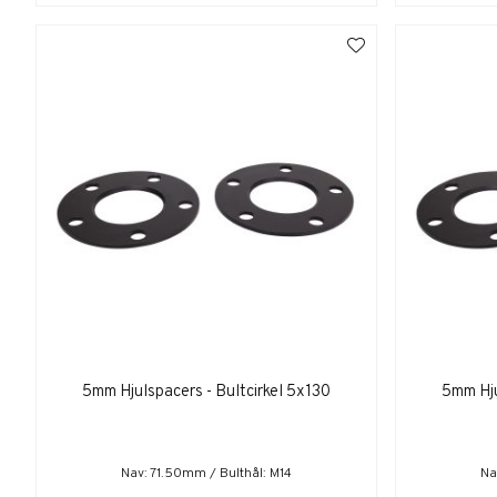
5mm Hjulspacers - Bultcirkel 5x130
5mm Hju
Nav: 71.50mm / Bulthål: M14
Na