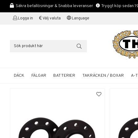
Säkra betallösningar & Snabba leveranser
Tryggt köp sedan 1
Logga in
Välj valuta
Language
DÄCK
FÄLGAR
BATTERIER
TAKRÄCKEN / BOXAR
A-