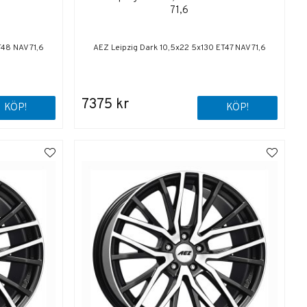
71,6
T48 NAV 71,6
AEZ Leipzig Dark 10,5x22 5x130 ET47 NAV 71,6
7375 kr
KÖP!
KÖP!