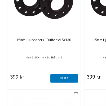
15mm Hjulspacers - Bultcirkel 5x130
15mm Hju
Nav: 71.50mm / Bulthål: M14
Na
399 kr
399 kr
KÖP!