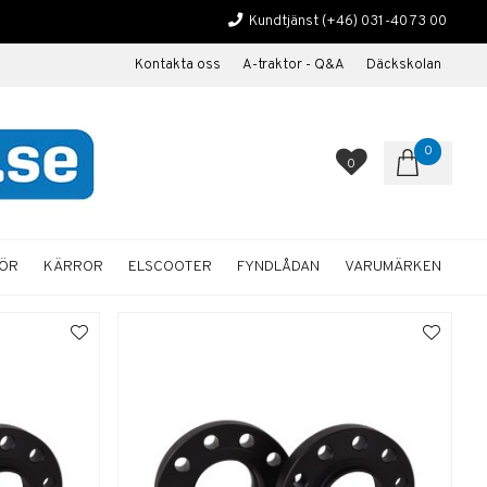
Kundtjänst
(+46) 031-40 73 00
Kontakta oss
A-traktor - Q&A
Däckskolan
0
0
HÖR
KÄRROR
ELSCOOTER
FYNDLÅDAN
VARUMÄRKEN