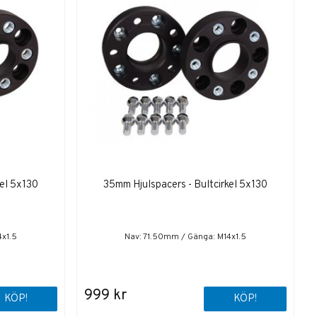
kel 5x130
35mm Hjulspacers - Bultcirkel 5x130
4x1.5
Nav: 71.50mm / Gänga: M14x1.5
999 kr
KÖP!
KÖP!