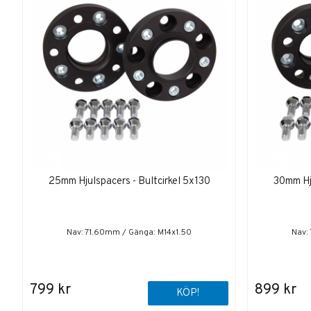
25mm Hjulspacers - Bultcirkel 5x130
30mm Hju
Nav: 71.60mm / Gänga: M14x1.50
Nav:
799 kr
899 kr
KÖP!