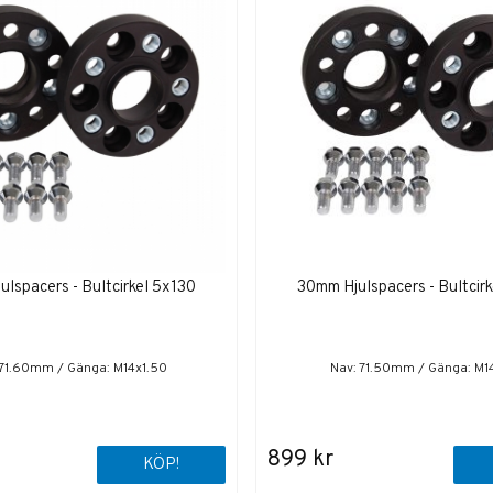
lspacers - Bultcirkel 5x130
30mm Hjulspacers - Bultcir
 71.60mm / Gänga: M14x1.50
Nav: 71.50mm / Gänga: M1
899 kr
KÖP!