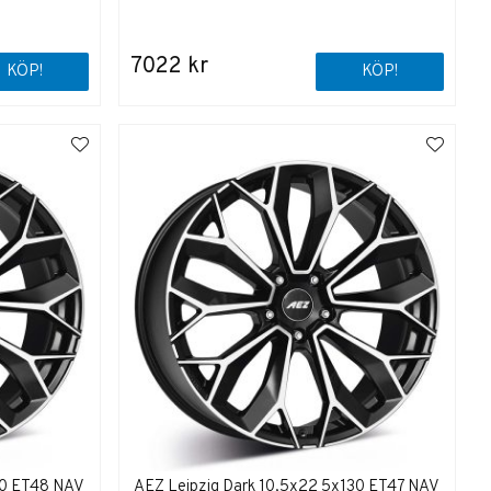
7022 kr
KÖP!
KÖP!
30 ET48 NAV
AEZ Leipzig Dark 10,5x22 5x130 ET47 NAV