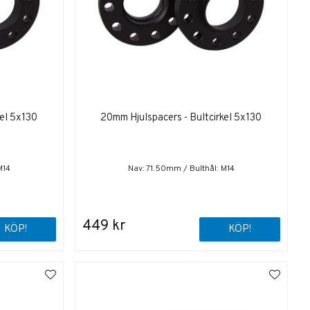
kel 5x130
20mm Hjulspacers - Bultcirkel 5x130
M14
Nav: 71.50mm / Bulthål: M14
449 kr
KÖP!
KÖP!