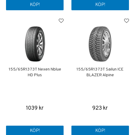
KÖP!
KÖP!
155/65R13 73T Nexen Nblue
155/65R13 73T Sailun ICE
HD Plus
BLAZER Alpine
1039 kr
923 kr
KÖP!
KÖP!