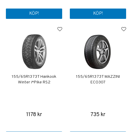
KÖP!
KÖP!
155/65R13 73T Hankook
155/65R13 73T MAZZINI
Winter i*Pike RS2
ECO307
1178 kr
735 kr