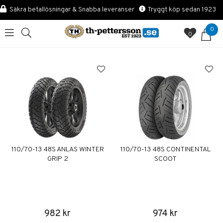
Säkra betallösningar & Snabba leveranser
Tryggt köp sedan 1923
0
0
110/70-13 48S ANLAS WINTER
110/70-13 48S CONTINENTAL
GRIP 2
SCOOT
982 kr
974 kr