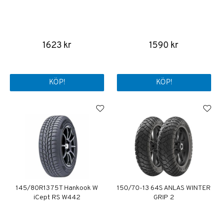
1623 kr
1590 kr
KÖP!
KÖP!
145/80R13 75T Hankook W
150/70-13 64S ANLAS WINTER
iCept RS W442
GRIP 2