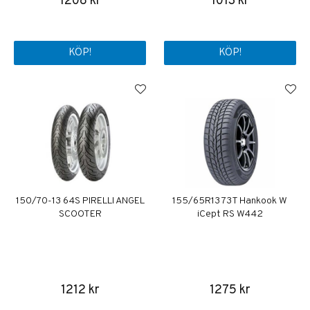
1208 kr
1013 kr
KÖP!
KÖP!
150/70-13 64S PIRELLI ANGEL
155/65R13 73T Hankook W
SCOOTER
iCept RS W442
1212 kr
1275 kr