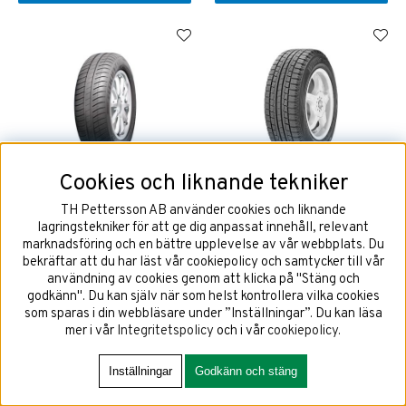
Cookies och liknande tekniker
155/65R13 GOODYEAR
155/70R13 75Q Hankook W
EFFICIENTGRIP COMPACT 73T
iCept W605
TH Pettersson AB använder cookies och liknande
lagringstekniker för att ge dig anpassat innehåll, relevant
marknadsföring och en bättre upplevelse av vår webbplats. Du
bekräftar att du har läst vår cookiepolicy och samtycker till vår
användning av cookies genom att klicka på "Stäng och
1623 kr
1173 kr
godkänn". Du kan själv när som helst kontrollera vilka cookies
som sparas i din webbläsare under ”Inställningar”. Du kan läsa
mer i vår
Integritetspolicy
och i vår
cookiepolicy
.
KÖP!
KÖP!
Inställningar
Godkänn och stäng