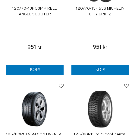
120/70-13F 53P PIRELLI
120/70-13F 53S MICHELIN
ANGEL SCOOTER
CITY GRIP 2
951 kr
951 kr
KÖP!
KÖP!
125/80R13 65M CONTINENTAL
125/80R13 65Q Continental