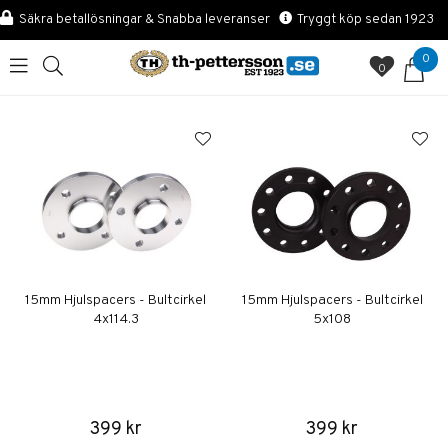
Säkra betallösningar & Snabba leveranser
Tryggt köp sedan 1923
0
0
15mm Hjulspacers - Bultcirkel
15mm Hjulspacers - Bultcirkel
4x114.3
5x108
399 kr
399 kr