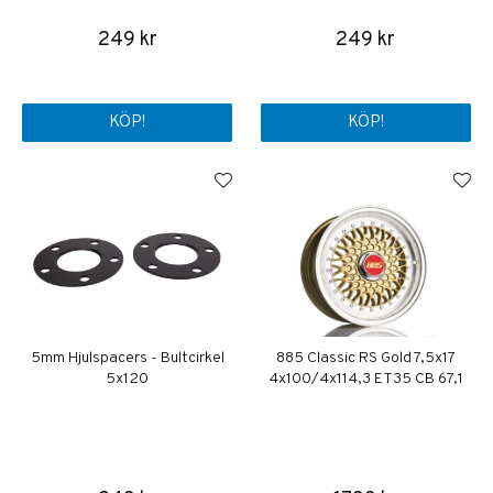
249 kr
249 kr
KÖP!
KÖP!
5mm Hjulspacers - Bultcirkel
885 Classic RS Gold 7,5x17
5x120
4x100/4x114,3 ET35 CB 67,1