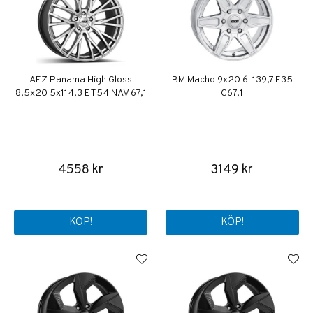
AEZ Panama High Gloss
BM Macho 9x20 6-139,7 E35
8,5x20 5x114,3 ET54 NAV 67,1
C67,1
4558 kr
3149 kr
KÖP!
KÖP!