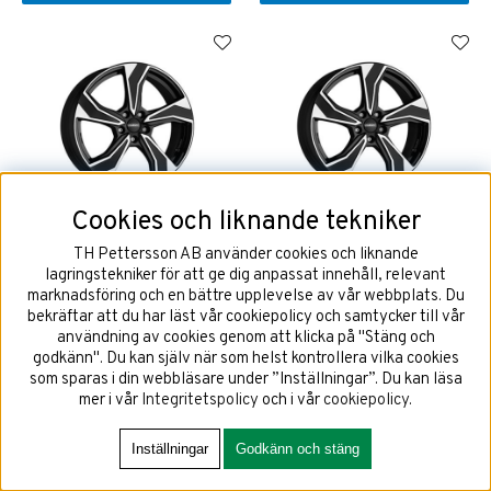
Cookies och liknande tekniker
Dezent KB Dark 7,5x18 5x114,3
Dezent KB Dark 7,5x19 5x114,3
ET49,5 NAV 67,1
ET49,5 NAV 67,1
TH Pettersson AB använder cookies och liknande
lagringstekniker för att ge dig anpassat innehåll, relevant
marknadsföring och en bättre upplevelse av vår webbplats. Du
bekräftar att du har läst vår cookiepolicy och samtycker till vår
användning av cookies genom att klicka på "Stäng och
2640 kr
3048 kr
godkänn". Du kan själv när som helst kontrollera vilka cookies
som sparas i din webbläsare under ”Inställningar”. Du kan läsa
mer i vår
Integritetspolicy
och i vår
cookiepolicy
.
KÖP!
KÖP!
Inställningar
Godkänn och stäng