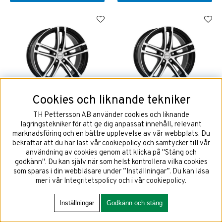
Cookies och liknande tekniker
DEZENT TZ Dark 7x17 5x115
DEZENT TZ Dark 8x19 5x112
ET44 NAV 70,2
ET44 NAV 57,1
TH Pettersson AB använder cookies och liknande
lagringstekniker för att ge dig anpassat innehåll, relevant
marknadsföring och en bättre upplevelse av vår webbplats. Du
bekräftar att du har läst vår cookiepolicy och samtycker till vår
användning av cookies genom att klicka på "Stäng och
2222 kr
2984 kr
godkänn". Du kan själv när som helst kontrollera vilka cookies
som sparas i din webbläsare under ”Inställningar”. Du kan läsa
mer i vår
Integritetspolicy
och i vår
cookiepolicy
.
KÖP!
KÖP!
Inställningar
Godkänn och stäng