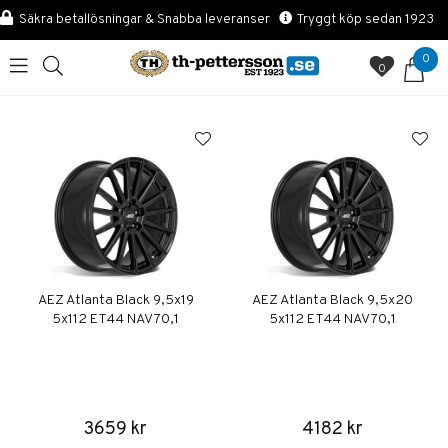
Säkra betallösningar & Snabba leveranser
Tryggt köp sedan 1923
0
0
AEZ Atlanta Black 9,5x19
AEZ Atlanta Black 9,5x20
5x112 ET44 NAV 70,1
5x112 ET44 NAV 70,1
3659 kr
4182 kr