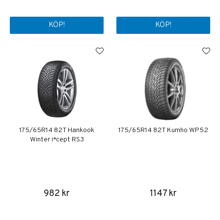
KÖP!
KÖP!
175/65R14 82T Hankook
175/65R14 82T Kumho WP52
Winter i*cept RS3
982 kr
1147 kr