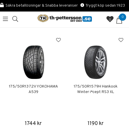
Säkra betallösningar & Snabba leveranser
Tryggt köp sedan 1923
0
0
175/50R13 72V YOKOHAMA
175/50R15 79H Hankook
A539
Winter i*cept RS3 XL
1744 kr
1190 kr