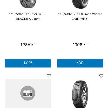
175/60R15 81H Sailun ICE
175/60R15 81T Kumho Winter
BLAZER Alpine+
Craft WP51
1286 kr
1308 kr
KÖP!
KÖP!