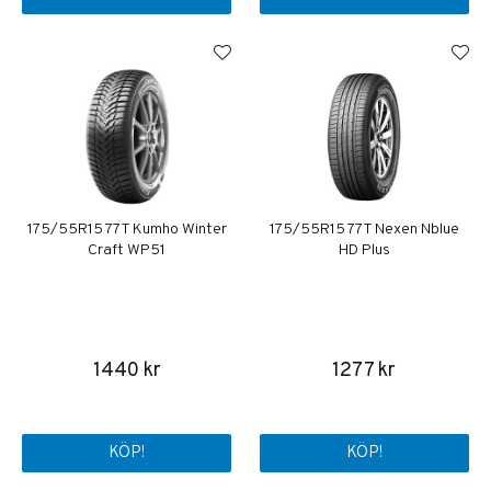
175/55R15 77T Kumho Winter
175/55R15 77T Nexen Nblue
Craft WP51
HD Plus
1440 kr
1277 kr
KÖP!
KÖP!