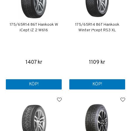
175/65R14 86T Hankook W
175/65R14 86T Hankook
iCept iZ 2 W616
Winter i*cept RS3 XL
1407 kr
1109 kr
KÖP!
KÖP!