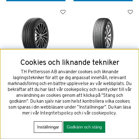
Cookies och liknande tekniker
175/65R15 84H MICHELIN
175/65R15 84H Nexen Nblue
PRIMACY 4
HD Plus
TH Pettersson AB använder cookies och liknande
lagringstekniker för att ge dig anpassat innehåll, relevant
marknadsföring och en bättre upplevelse av vår webbplats. Du
bekräftar att du har läst vår cookiepolicy och samtycker till vår
användning av cookies genom att klicka på "Stäng och
1884 kr
1260 kr
godkänn". Du kan själv när som helst kontrollera vilka cookies
som sparas i din webbläsare under ”Inställningar”. Du kan läsa
mer i vår
Integritetspolicy
och i vår
cookiepolicy
.
KÖP!
KÖP!
Inställningar
Godkänn och stäng