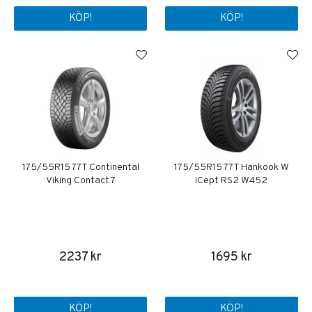
KÖP!
KÖP!
175/55R15 77T Continental
175/55R15 77T Hankook W
Viking Contact 7
iCept RS2 W452
2237 kr
1695 kr
KÖP!
KÖP!