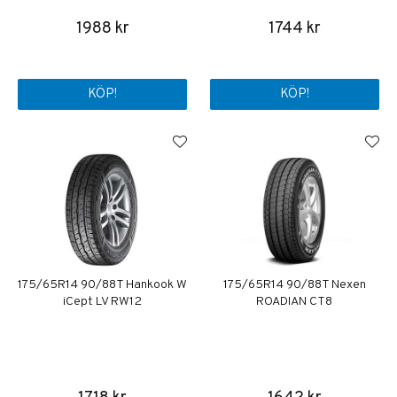
1988 kr
1744 kr
KÖP!
KÖP!
175/65R14 90/88T Hankook W
175/65R14 90/88T Nexen
iCept LV RW12
ROADIAN CT8