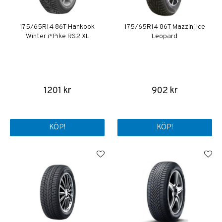
175/65R14 86T Hankook
175/65R14 86T Mazzini Ice
Winter i*Pike RS2 XL
Leopard
1201 kr
902 kr
KÖP!
KÖP!