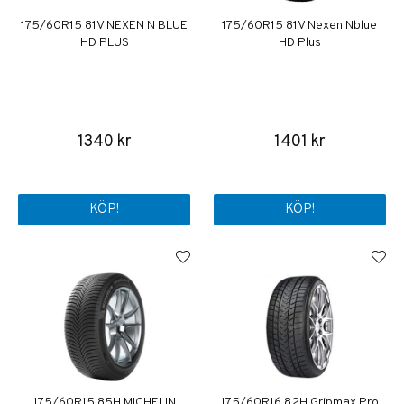
175/60R15 81V NEXEN N BLUE
175/60R15 81V Nexen Nblue
HD PLUS
HD Plus
1340 kr
1401 kr
KÖP!
KÖP!
175/60R15 85H MICHELIN
175/60R16 82H Gripmax Pro