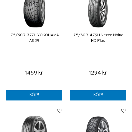
175/60R13 77H YOKOHAMA
175/60R14 79H Nexen Nblue
A539
HD Plus
1459 kr
1294 kr
KÖP!
KÖP!