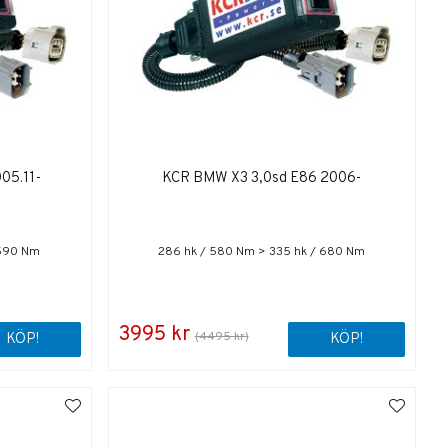
05.11-
KCR BMW X3 3,0sd E86 2006-
 590 Nm
286 hk / 580 Nm > 335 hk / 680 Nm
3995 kr
(4495 kr)
KÖP!
KÖP!