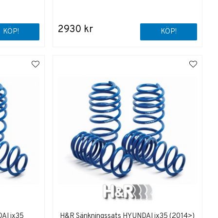
2930 kr
KÖP!
KÖP!
AI ix35
H&R Sänkningssats HYUNDAI ix35 (2014>)