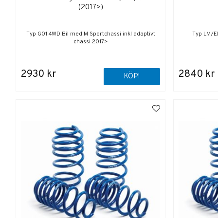
(2017>)
Typ G01 4WD Bil med M Sportchassi inkl adaptivt
Typ LM/E
chassi 2017>
2930 kr
2840 kr
KÖP!