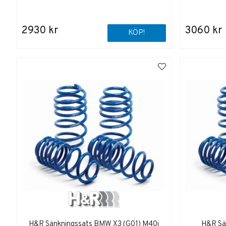
2930 kr
3060 kr
KÖP!
H&R Sänkningssats BMW X3 (G01) M40i
H&R Sä