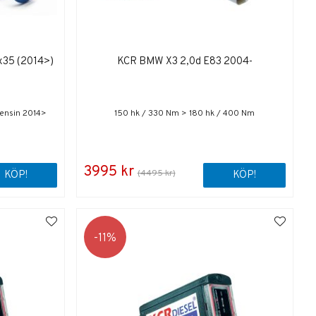
x35 (2014>)
KCR BMW X3 2,0d E83 2004-
bensin 2014>
150 hk / 330 Nm > 180 hk / 400 Nm
3995 kr
(4495 kr)
KÖP!
KÖP!
11