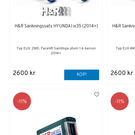
H&R Sänkningssats HYUNDAI ix35 (2014>)
H&R Sänkni
Typ ELH, 2WD, Facelift Samtliga utom 1.6 bensin
Typ ELH 4WD
2014>
2600 kr
2600 kr
KÖP!
11
11