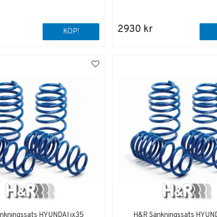
2930 kr
KÖP!
nkningssats HYUNDAI ix35
H&R Sänkningssats HYUND