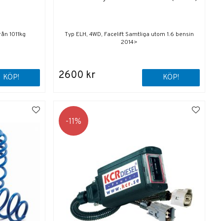
ån 1011kg
Typ ELH, 4WD, Facelift Samtliga utom 1.6 bensin
2014>
2600 kr
KÖP!
KÖP!
11