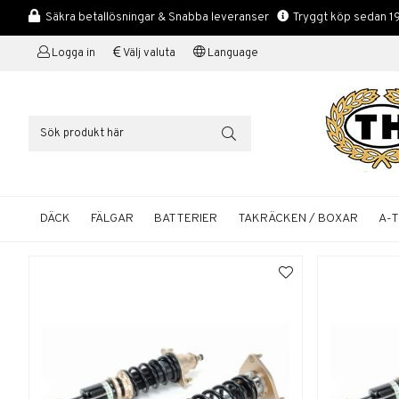
Säkra betallösningar & Snabba leveranser
Tryggt köp sedan 1
Logga in
Välj valuta
Language
DÄCK
FÄLGAR
BATTERIER
TAKRÄCKEN / BOXAR
A-