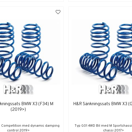
kningssats BMW X3 (F34) M
H&R Sänkningssats BMW X3 (G
(2019>)
 M Competition med dynamic damping
Typ G01 4WD Bil med M Sportchassi 
control 2019>
chassi 2017>