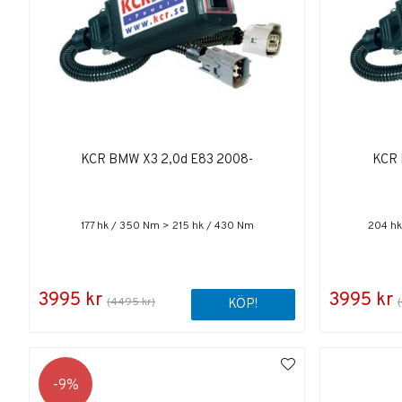
KCR BMW X3 2,0d E83 2008-
KCR 
177 hk / 350 Nm > 215 hk / 430 Nm
204 hk
3995 kr
3995 kr
(4495 kr)
KÖP!
9