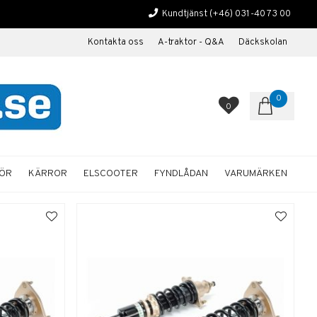
Kundtjänst
(+46) 031-40 73 00
Kontakta oss
A-traktor - Q&A
Däckskolan
0
0
HÖR
KÄRROR
ELSCOOTER
FYNDLÅDAN
VARUMÄRKEN