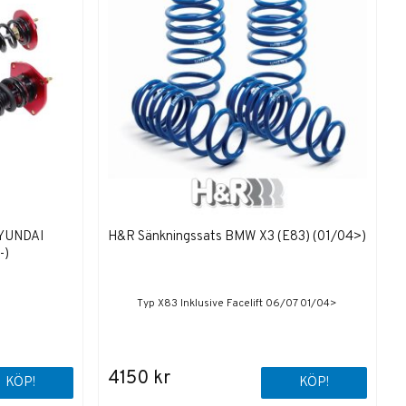
HYUNDAI
H&R Sänkningssats BMW X3 (E83) (01/04>)
-)
Typ X83 Inklusive Facelift 06/07 01/04>
4150 kr
KÖP!
KÖP!