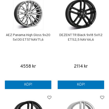
AEZ Panama High Gloss 9x20
DEZENT TR Black 9x18 5x112
5x130 ET57 NAV 71,6
ET52,5 NAV 66,6
4558 kr
2114 kr
KÖP!
KÖP!