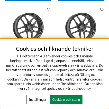
Cookies och liknande tekniker
DOTZ LagunaSeca Grey 9x20
DOTZ LagunaSeca Grey 9x20
5x112 ET28 NAV 70,1
5x112 ET35 NAV 70,1
TH Pettersson AB använder cookies och liknande
lagringstekniker för att ge dig anpassat innehåll, relevant
marknadsföring och en bättre upplevelse av vår webbplats. Du
bekräftar att du har läst vår cookiepolicy och samtycker till vår
användning av cookies genom att klicka på "Stäng och
4522 kr
4522 kr
godkänn". Du kan själv när som helst kontrollera vilka cookies
som sparas i din webbläsare under ”Inställningar”. Du kan läsa
mer i vår
Integritetspolicy
och i vår
cookiepolicy
.
KÖP!
KÖP!
Inställningar
Godkänn och stäng