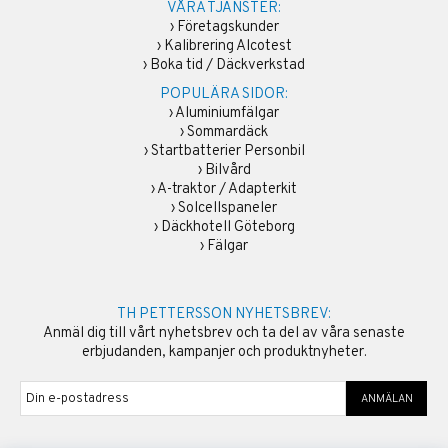
VÅRA TJÄNSTER:
›
Företagskunder
›
Kalibrering Alcotest
›
Boka tid / Däckverkstad
POPULÄRA SIDOR:
›
Aluminiumfälgar
›
Sommardäck
›
Startbatterier Personbil
›
Bilvård
›
A-traktor / Adapterkit
›
Solcellspaneler
›
Däckhotell Göteborg
›
Fälgar
TH PETTERSSON NYHETSBREV:
Anmäl dig till vårt nyhetsbrev och ta del av våra senaste
erbjudanden, kampanjer och produktnyheter.
ANMÄLAN