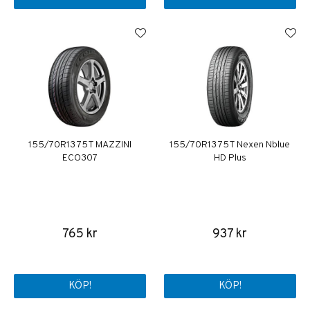
155/70R13 75T MAZZINI
155/70R13 75T Nexen Nblue
ECO307
HD Plus
765 kr
937 kr
KÖP!
KÖP!