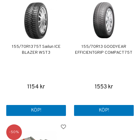
155/70R13 75T Sailun ICE
155/70R13 GOODYEAR
BLAZER WST3
EFFICIENTGRIP COMPACT 75T
1154 kr
1553 kr
KÖP!
KÖP!
50