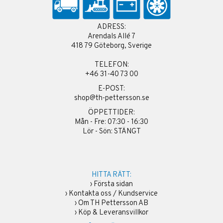
ADRESS:
Arendals Allé 7
418 79 Göteborg, Sverige
TELEFON:
+46 31-40 73 00
E-POST:
shop@th-pettersson.se
ÖPPETTIDER:
Mån - Fre: 07:30 - 16:30
Lör - Sön: STÄNGT
HITTA RÄTT:
›
Första sidan
›
Kontakta oss / Kundservice
›
Om TH Pettersson AB
›
Köp & Leveransvillkor