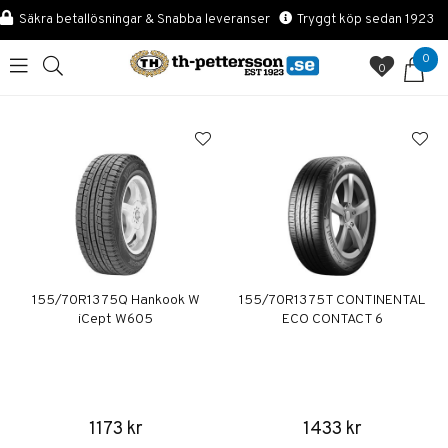
Säkra betallösningar & Snabba leveranser
Tryggt köp sedan 1923
0
0
155/70R13 75Q Hankook W
155/70R13 75T CONTINENTAL
iCept W605
ECO CONTACT 6
1173 kr
1433 kr