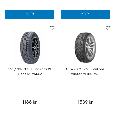
KÖP!
KÖP!
155/70R13 75T Hankook W
155/70R13 75T Hankook
iCept RS W442
Winter i*Pike RS2
1188 kr
1539 kr