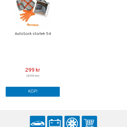
AutoSock storlek 54
299 kr
(595 kr)
KÖP!