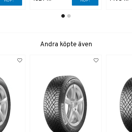
KÖP!
KÖP!
Andra köpte även