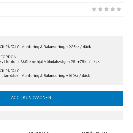
K PÅ FÄLG, Montering & Balansering, +225kr / däck
PÅ FORDON
avt fordon), Skifte av hjul Mölndalsvägen 25, +75kr / däck
CK PÅ FÄLG
lg utan däck), Montering & Balansering, +160kr / däck
LÄGG I KUNDVAGNEN