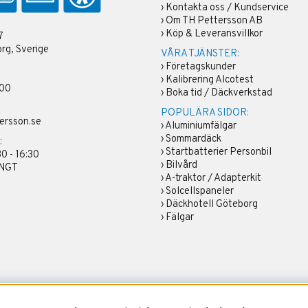
›
Kontakta oss / Kundservice
›
Om TH Pettersson AB
›
Köp & Leveransvillkor
7
rg, Sverige
VÅRA TJÄNSTER:
›
Företagskunder
›
Kalibrering Alcotest
 00
›
Boka tid / Däckverkstad
POPULÄRA SIDOR:
ersson.se
›
Aluminiumfälgar
›
Sommardäck
:
›
Startbatterier Personbil
30 - 16:30
›
Bilvård
ÄNGT
›
A-traktor / Adapterkit
›
Solcellspaneler
›
Däckhotell Göteborg
›
Fälgar