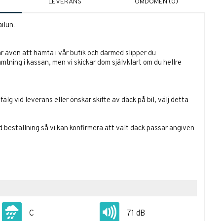
LEVERANS
OMDÖMEN (0)
ilun.
r även att hämta i vår butik och därmed slipper du
ämtning i kassan, men vi skickar dom självklart om du hellre
lg vid leverans eller önskar skifte av däck på bil, välj detta
id beställning så vi kan konfirmera att valt däck passar angiven
C
71 dB