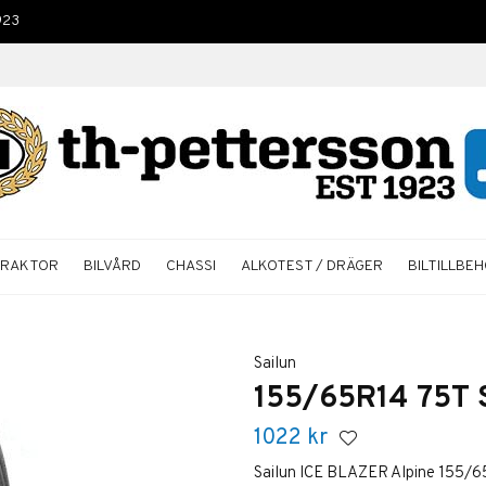
923
TRAKTOR
BILVÅRD
CHASSI
ALKOTEST / DRÄGER
BILTILLBE
Sailun
155/65R14 75T 
1022
kr
Sailun ICE BLAZER Alpine 155/65R