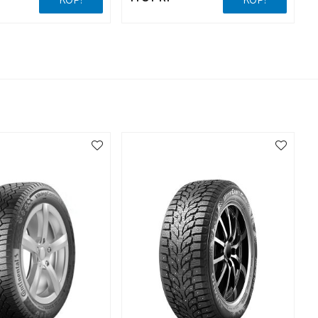
KÖP!
KÖP!