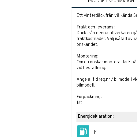
PRODUKTINFORMATION
Ett vinterdäck från välkända Sa
Frakt och leverans:
Däck från denna tillverkaren gå
fraktkostnader. Välj isåfall avh
önskar det.
Montering:
Om du önskar montera däck på fä
vid beställning.
Ange alltid reg.nr / bilmodell v
bilmodell.
Förpackning:
1st
Energideklaration:
F