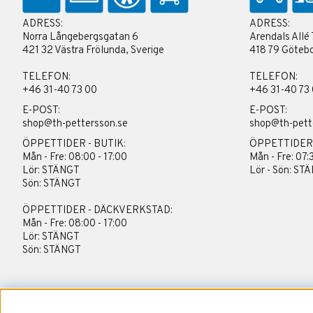
ADRESS:
ADRESS:
Norra Långebergsgatan 6
Arendals Allé 
421 32 Västra Frölunda, Sverige
418 79 Götebo
TELEFON:
TELEFON:
+46 31-40 73 00
+46 31-40 73
E-POST:
E-POST:
shop@th-pettersson.se
shop@th-pett
ÖPPETTIDER - BUTIK:
ÖPPETTIDER
Mån - Fre: 08:00 - 17:00
Mån - Fre: 07:
Lör: STÄNGT
Lör - Sön: ST
Sön: STÄNGT
ÖPPETTIDER - DÄCKVERKSTAD:
Mån - Fre: 08:00 - 17:00
Lör: STÄNGT
Sön: STÄNGT