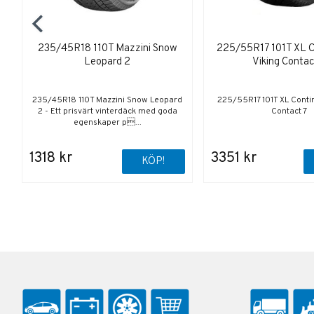
235/45R18 110T Mazzini Snow
225/55R17 101T XL C
Leopard 2
Viking Contac
235/45R18 110T Mazzini Snow Leopard
225/55R17 101T XL Contin
2 - Ett prisvärt vinterdäck med goda
Contact 7
egenskaper p...
1318 kr
3351 kr
KÖP!