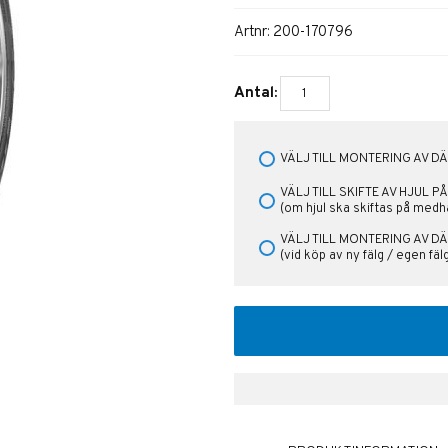
Artnr:
200-170796
Antal:
VÄLJ TILL MONTERING AV DÄC
VÄLJ TILL SKIFTE AV HJUL 
(om hjul ska skiftas på medh
VÄLJ TILL MONTERING AV DÄ
(vid köp av ny fälg / egen fä