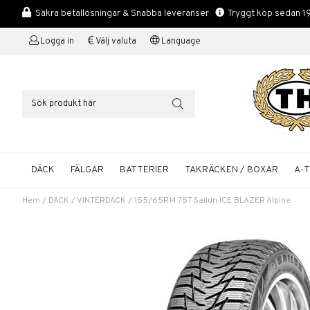
Säkra betallösningar & Snabba leveranser
Tryggt köp sedan 1
Logga in
Välj valuta
Language
DÄCK
FÄLGAR
BATTERIER
TAKRÄCKEN / BOXAR
A-
Hem
/
DÄCK
/
VINTERDÄCK
/
155/65R14 75T Sailun ICE BLAZER Alpine