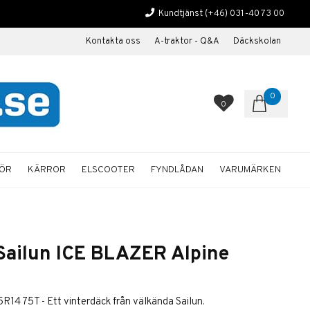
Kundtjänst
(+46) 031-40 73 00
Kontakta oss
A-traktor - Q&A
Däckskolan
0
0
HÖR
KÄRROR
ELSCOOTER
FYNDLÅDAN
VARUMÄRKEN
Sailun ICE BLAZER Alpine
14 75T - Ett vinterdäck från välkända Sailun.