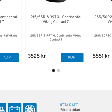
ontinental
215/55R18 99T XL Continental
285/50R20
t 7
Viking Contact 7
Vi
ental Viking
215/55R18 99T XL Continental Viking
285/50R20 11
Contact 7
3525 kr
5551 kr
KÖP!
KÖP!
HITTA RÄTT:
›
Första sidan