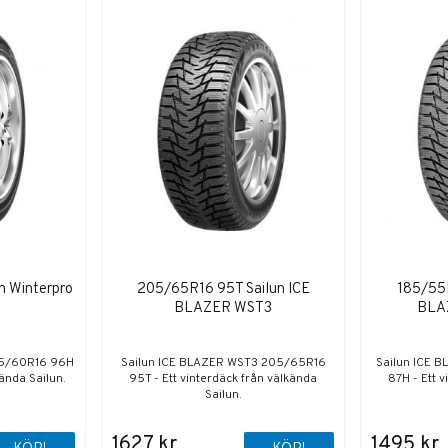
n Winterpro
205/65R16 95T Sailun ICE
185/55R
BLAZER WST3
BLAZ
05/60R16 96H
Sailun ICE BLAZER WST3 205/65R16
Sailun ICE 
kända Sailun.
95T - Ett vinterdäck från välkända
87H - Ett 
Sailun.
1627 kr
1495 kr