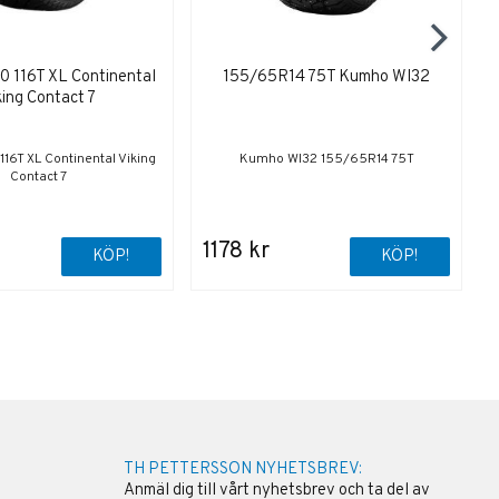
 116T XL Continental
155/65R14 75T Kumho WI32
king Contact 7
6T XL Continental Viking
Kumho WI32 155/65R14 75T
Contact 7
1178 kr
KÖP!
KÖP!
TH PETTERSSON NYHETSBREV:
Anmäl dig till vårt nyhetsbrev och ta del av