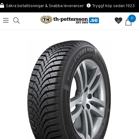
Säkra betallösningar & Snabba leveranser
Tryggt köp sedan 1923
0
0