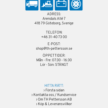
ADRESS:
Arendals Allé 7
418 79 Göteborg, Sverige
TELEFON:
+46 31-40 73 00
E-POST:
shop@th-pettersson.se
ÖPPETTIDER:
Mån - Fre: 07:30 - 16:30
Lör - Sön: STÄNGT
HITTA RÄTT:
›
Första sidan
›
Kontakta oss / Kundservice
›
Om TH Pettersson AB
›
Köp & Leveransvillkor