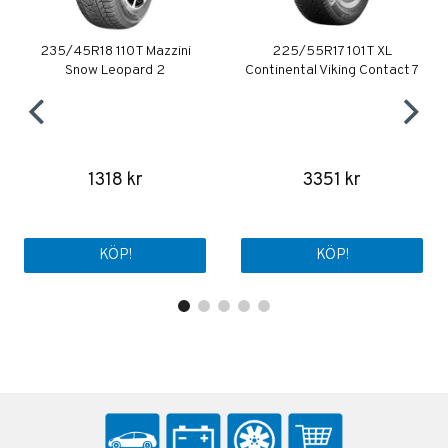
235/45R18 110T Mazzini
225/55R17 101T XL
Snow Leopard 2
Continental Viking Contact 7
1318 kr
3351 kr
KÖP!
KÖP!