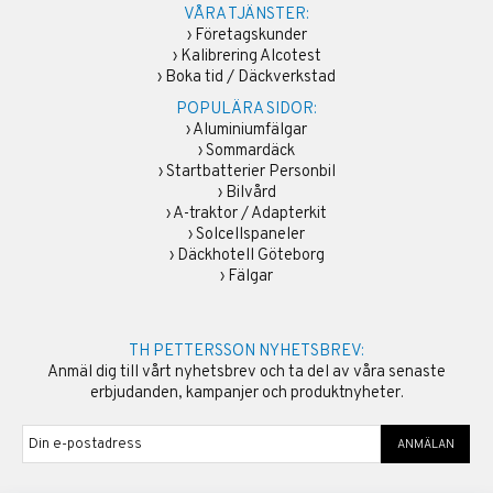
VÅRA TJÄNSTER:
›
Företagskunder
›
Kalibrering Alcotest
›
Boka tid / Däckverkstad
POPULÄRA SIDOR:
›
Aluminiumfälgar
›
Sommardäck
›
Startbatterier Personbil
›
Bilvård
›
A-traktor / Adapterkit
›
Solcellspaneler
›
Däckhotell Göteborg
›
Fälgar
TH PETTERSSON NYHETSBREV:
Anmäl dig till vårt nyhetsbrev och ta del av våra senaste
erbjudanden, kampanjer och produktnyheter.
ANMÄLAN