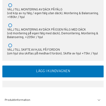
VÄLJ TILL MONTERING AV DÄCK PÅ FÄLG
(vid köp av ny fälg / egen fälg utan däck), Montering & Balansering,
+180kr / hjul
VÄLJ TILL MONTERING AV DÄCK PÅ EGEN FÄLG MED DÄCK
(vid montering på egen fälg med däck), Demontering, Montering &
Balansering, +235kr / hjul
VÄLJ TILL SKIFTE AV HJUL PÅ FORDON
(om hjul ska skiftas på medhavt fordon), Skifte av hjul +75kr / hjul
LÄGG I KUNDVAGNEN
Produktinformation