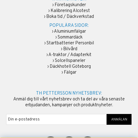
›
Företagskunder
›
Kalibrering Alcotest
›
Boka tid / Däckverkstad
POPULÄRA SIDOR:
›
Aluminiumfälgar
›
Sommardäck
›
Startbatterier Personbil
›
Bilvård
›
A-traktor / Adapterkit
›
Solcellspaneler
›
Däckhotell Göteborg
›
Fälgar
TH PETTERSSON NYHETSBREV:
Anmäl dig till vårt nyhetsbrev och ta del av våra senaste
erbjudanden, kampanjer och produktnyheter.
ANMÄLAN