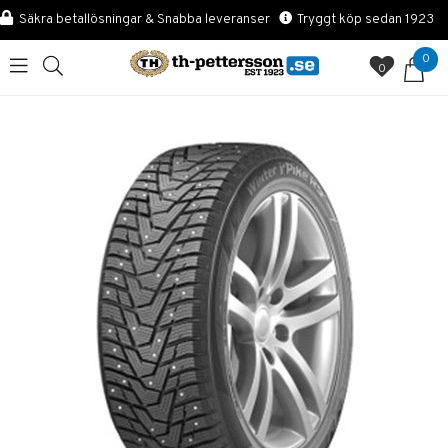
Säkra betallösningar & Snabba leveranser
Tryggt köp sedan 1923
0
0