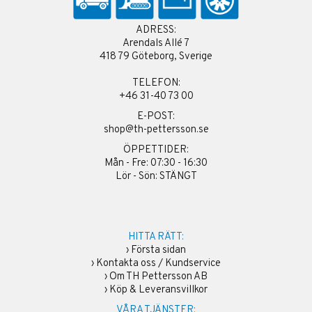
ADRESS:
Arendals Allé 7
418 79 Göteborg, Sverige
TELEFON:
+46 31-40 73 00
E-POST:
shop@th-pettersson.se
ÖPPETTIDER:
Mån - Fre: 07:30 - 16:30
Lör - Sön: STÄNGT
HITTA RÄTT:
›
Första sidan
›
Kontakta oss / Kundservice
›
Om TH Pettersson AB
›
Köp & Leveransvillkor
VÅRA TJÄNSTER: