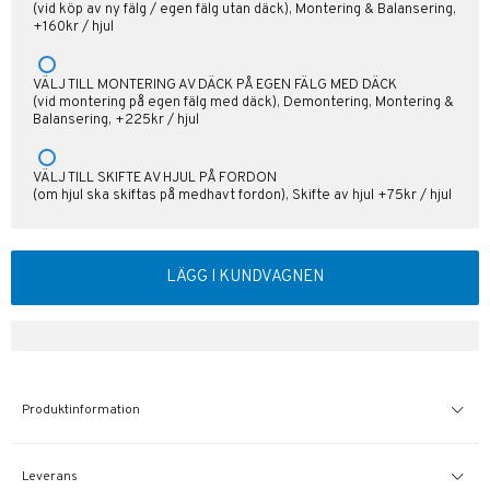
(vid köp av ny fälg / egen fälg utan däck), Montering & Balansering,
+160kr / hjul
VÄLJ TILL MONTERING AV DÄCK PÅ EGEN FÄLG MED DÄCK
(vid montering på egen fälg med däck), Demontering, Montering &
Balansering, +225kr / hjul
VÄLJ TILL SKIFTE AV HJUL PÅ FORDON
(om hjul ska skiftas på medhavt fordon), Skifte av hjul +75kr / hjul
LÄGG I KUNDVAGNEN
Produktinformation
Leverans