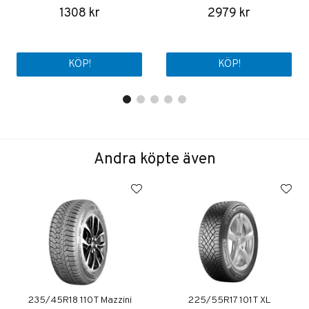
1308 kr
2979 kr
KÖP!
KÖP!
Andra köpte även
235/45R18 110T Mazzini
225/55R17 101T XL