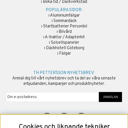
›
Boka tid / Däckverkstad
POPULÄRA SIDOR:
›
Aluminiumfälgar
›
Sommardäck
›
Startbatterier Personbil
›
Bilvård
›
A-traktor / Adapterkit
›
Solcellspaneler
›
Däckhotell Göteborg
›
Fälgar
TH PETTERSSON NYHETSBREV:
Anmäl dig till vårt nyhetsbrev och ta del av våra senaste
erbjudanden, kampanjer och produktnyheter.
ANMÄLAN
Cookies och liknande tekniker