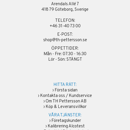
Arendals Allé 7
418 79 Göteborg, Sverige
TELEFON:
+46 31-40 73 00
E-POST:
shop@th-pettersson.se
ÖPPETTIDER:
Mån - Fre: 07:30 - 16:30
Lör - Sön: STÄNGT
HITTA RÄTT:
›
Första sidan
›
Kontakta oss / Kundservice
›
Om TH Pettersson AB
›
Köp & Leveransvillkor
VÅRA TJÄNSTER:
›
Företagskunder
›
Kalibrering Alcotest