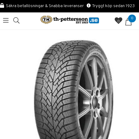
Säkra betallösningar & Snabba leveranser
Tryggt köp sedan 1923
0
0