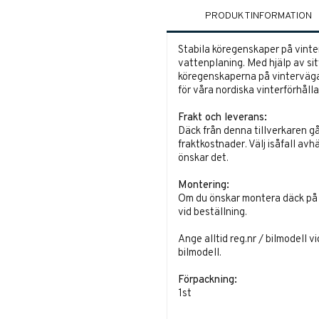
PRODUKTINFORMATION
Stabila köregenskaper på vint
vattenplaning. Med hjälp av s
köregenskaperna på vintervägar
för våra nordiska vinterförhåll
Frakt och leverans:
Däck från denna tillverkaren gå
fraktkostnader. Välj isåfall avh
önskar det.
Montering:
Om du önskar montera däck på fä
vid beställning.
Ange alltid reg.nr / bilmodell v
bilmodell.
Förpackning:
1st