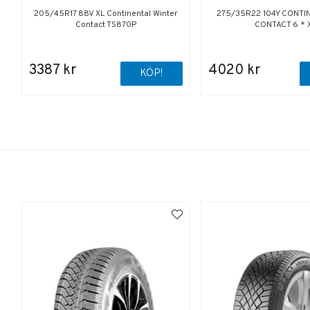
205/45R17 88V XL Continental Winter
275/35R22 104Y CONTI
Contact TS870P
CONTACT 6 * 
3387 kr
4020 kr
KÖP!