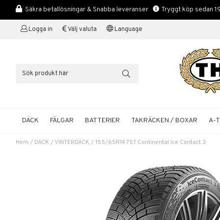
Säkra betallösningar & Snabba leveranser
Tryggt köp sedan 1
Logga in
Välj valuta
Language
DÄCK
FÄLGAR
BATTERIER
TAKRÄCKEN / BOXAR
A-
Hem
/
DÄCK
/
VINTERDÄCK
/
155/65R14 75T Continental Ice Contact 3