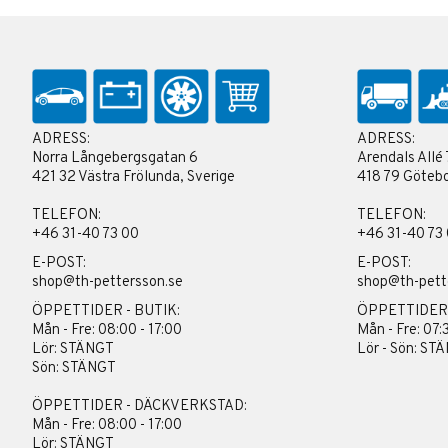
ADRESS:
ADRESS:
Norra Långebergsgatan 6
Arendals Allé 
421 32 Västra Frölunda, Sverige
418 79 Götebo
TELEFON:
TELEFON:
+46 31-40 73 00
+46 31-40 73
E-POST:
E-POST:
shop@th-pettersson.se
shop@th-pett
ÖPPETTIDER - BUTIK:
ÖPPETTIDER
Mån - Fre: 08:00 - 17:00
Mån - Fre: 07:
Lör: STÄNGT
Lör - Sön: ST
Sön: STÄNGT
ÖPPETTIDER - DÄCKVERKSTAD:
Mån - Fre: 08:00 - 17:00
Lör: STÄNGT