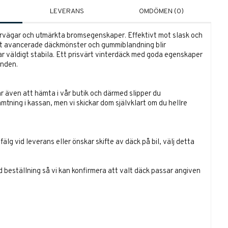
LEVERANS
OMDÖMEN (0)
ervägar och utmärkta bromsegenskaper. Effektivt mot slask och
itt avancerade däckmönster och gummiblandning blir
 väldigt stabila. Ett prisvärt vinterdäck med goda egenskaper
anden.
r även att hämta i vår butik och därmed slipper du
ämtning i kassan, men vi skickar dom självklart om du hellre
lg vid leverans eller önskar skifte av däck på bil, välj detta
id beställning så vi kan konfirmera att valt däck passar angiven