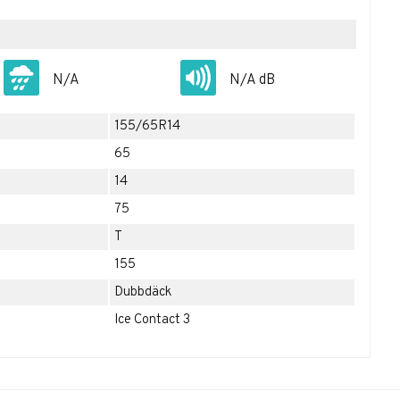
N/A
N/A dB
155/65R14
65
14
75
T
155
Dubbdäck
Ice Contact 3