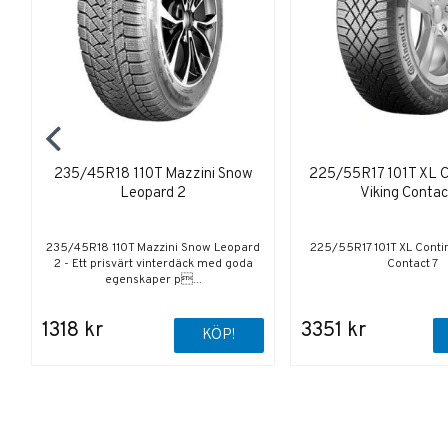
235/45R18 110T Mazzini Snow
225/55R17 101T XL C
Leopard 2
Viking Contac
235/45R18 110T Mazzini Snow Leopard
225/55R17 101T XL Contin
2 - Ett prisvärt vinterdäck med goda
Contact 7
egenskaper p...
1318 kr
3351 kr
KÖP!