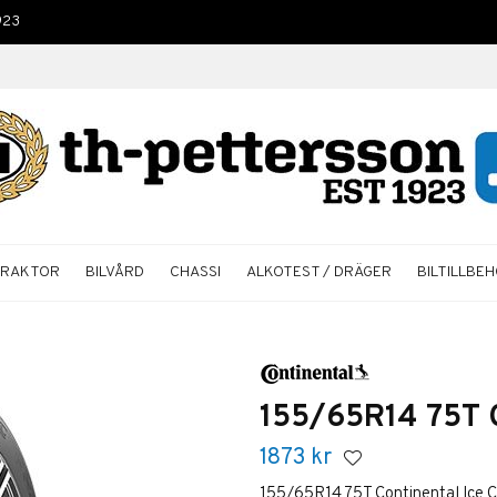
923
TRAKTOR
BILVÅRD
CHASSI
ALKOTEST / DRÄGER
BILTILLBE
155/65R14 75T C
1873
kr
155/65R14 75T Continental Ice C