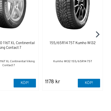
 116T XL Continental
155/65R14 75T Kumho WI32
king Contact 7
6T XL Continental Viking
Kumho WI32 155/65R14 75T
Contact 7
1178 kr
KÖP!
KÖP!