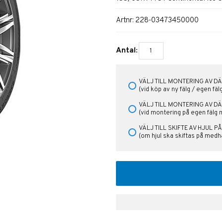
Artnr:
228-03473450000
Antal:
VÄLJ TILL MONTERING AV DÄ
(vid köp av ny fälg / egen fä
VÄLJ TILL MONTERING AV D
(vid montering på egen fälg 
VÄLJ TILL SKIFTE AV HJUL 
(om hjul ska skiftas på medha