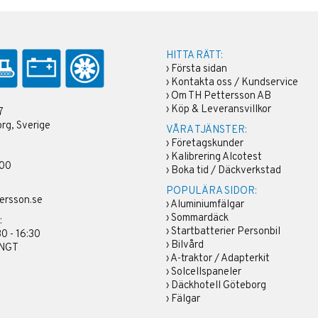
HITTA RÄTT:
›
Första sidan
›
Kontakta oss / Kundservice
›
Om TH Pettersson AB
›
Köp & Leveransvillkor
7
rg, Sverige
VÅRA TJÄNSTER:
›
Företagskunder
›
Kalibrering Alcotest
 00
›
Boka tid / Däckverkstad
POPULÄRA SIDOR:
ersson.se
›
Aluminiumfälgar
›
Sommardäck
:
›
Startbatterier Personbil
30 - 16:30
›
Bilvård
ÄNGT
›
A-traktor / Adapterkit
›
Solcellspaneler
›
Däckhotell Göteborg
›
Fälgar