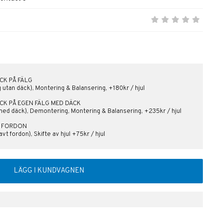
CK PÅ FÄLG
lg utan däck), Montering & Balansering, +180kr / hjul
ÄCK PÅ EGEN FÄLG MED DÄCK
med däck), Demontering, Montering & Balansering, +235kr / hjul
PÅ FORDON
vt fordon), Skifte av hjul +75kr / hjul
LÄGG I KUNDVAGNEN