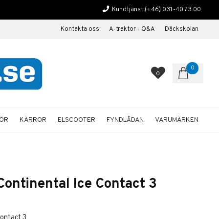
Kundtjänst
(+46) 031-40 73 00
Kontakta oss
A-traktor - Q&A
Däckskolan
0
0
HÖR
KÄRROR
ELSCOOTER
FYNDLÅDAN
VARUMÄRKEN
ontinental Ice Contact 3
ontact 3