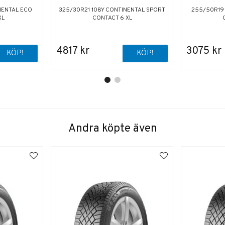
NENTAL ECO
325/30R21 108Y CONTINENTAL SPORT
255/50R19
XL
CONTACT 6 XL
4817 kr
3075 kr
KÖP!
KÖP!
Andra köpte även