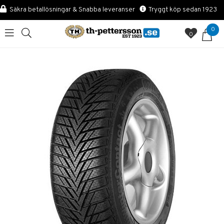
Säkra betallösningar & Snabba leveranser
Tryggt köp sedan 1923
0
0