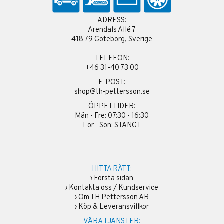
ADRESS:
Arendals Allé 7
418 79 Göteborg, Sverige
TELEFON:
+46 31-40 73 00
E-POST:
shop@th-pettersson.se
ÖPPETTIDER:
Mån - Fre: 07:30 - 16:30
Lör - Sön: STÄNGT
HITTA RÄTT:
›
Första sidan
›
Kontakta oss / Kundservice
›
Om TH Pettersson AB
›
Köp & Leveransvillkor
VÅRA TJÄNSTER: