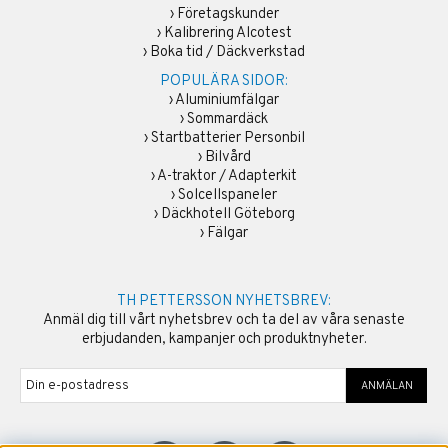
›
Företagskunder
›
Kalibrering Alcotest
›
Boka tid / Däckverkstad
POPULÄRA SIDOR:
›
Aluminiumfälgar
›
Sommardäck
›
Startbatterier Personbil
›
Bilvård
›
A-traktor / Adapterkit
›
Solcellspaneler
›
Däckhotell Göteborg
›
Fälgar
TH PETTERSSON NYHETSBREV:
Anmäl dig till vårt nyhetsbrev och ta del av våra senaste
erbjudanden, kampanjer och produktnyheter.
ANMÄLAN