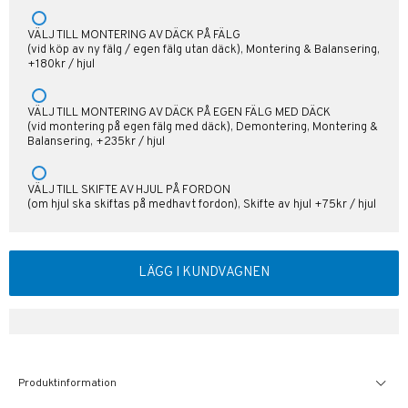
VÄLJ TILL MONTERING AV DÄCK PÅ FÄLG
(vid köp av ny fälg / egen fälg utan däck), Montering & Balansering,
+180kr / hjul
VÄLJ TILL MONTERING AV DÄCK PÅ EGEN FÄLG MED DÄCK
(vid montering på egen fälg med däck), Demontering, Montering &
Balansering, +235kr / hjul
VÄLJ TILL SKIFTE AV HJUL PÅ FORDON
(om hjul ska skiftas på medhavt fordon), Skifte av hjul +75kr / hjul
LÄGG I KUNDVAGNEN
Produktinformation