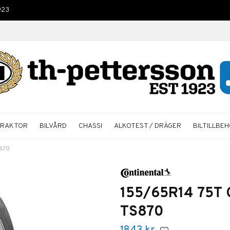
923
TRAKTOR
BILVÅRD
CHASSI
ALKOTEST / DRÄGER
BILTILLBE
S870
155/65R14 75T C
TS870