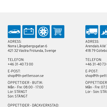
ADRESS:
ADRESS:
Norra Långebergsgatan 6
Arendals Allé 
421 32 Västra Frölunda, Sverige
418 79 Götebo
TELEFON:
TELEFON:
+46 31-40 73 00
+46 31-40 73
E-POST:
E-POST:
shop@th-pettersson.se
shop@th-pett
ÖPPETTIDER - BUTIK:
ÖPPETTIDER
Mån - Fre: 08:00 - 17:00
Mån - Fre: 07:
Lör: STÄNGT
Lör - Sön: ST
Sön: STÄNGT
ÖPPETTIDER - DÄCKVERKSTAD: