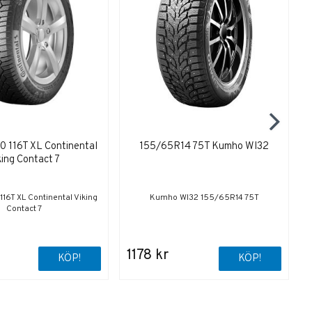
 116T XL Continental
155/65R14 75T Kumho WI32
king Contact 7
6T XL Continental Viking
Kumho WI32 155/65R14 75T
Contact 7
1178 kr
KÖP!
KÖP!