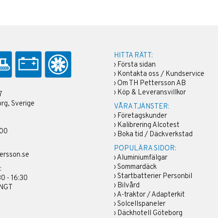
HITTA RÄTT:
›
Första sidan
›
Kontakta oss / Kundservice
›
Om TH Pettersson AB
›
Köp & Leveransvillkor
7
rg, Sverige
VÅRA TJÄNSTER:
›
Företagskunder
›
Kalibrering Alcotest
 00
›
Boka tid / Däckverkstad
POPULÄRA SIDOR:
ersson.se
›
Aluminiumfälgar
›
Sommardäck
:
›
Startbatterier Personbil
30 - 16:30
›
Bilvård
ÄNGT
›
A-traktor / Adapterkit
›
Solcellspaneler
›
Däckhotell Göteborg