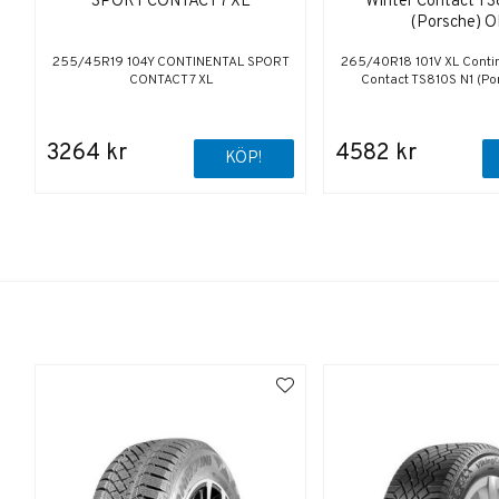
SPORT CONTACT 7 XL
Winter Contact TS
(Porsche) 
255/45R19 104Y CONTINENTAL SPORT
265/40R18 101V XL Contin
CONTACT 7 XL
Contact TS810S N1 (Po
3264 kr
4582 kr
KÖP!