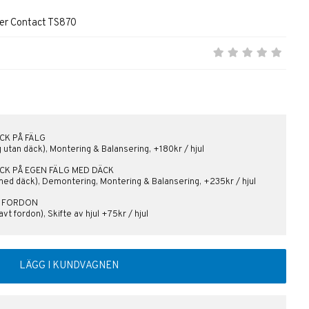
er Contact TS870
CK PÅ FÄLG
lg utan däck), Montering & Balansering, +180kr / hjul
ÄCK PÅ EGEN FÄLG MED DÄCK
med däck), Demontering, Montering & Balansering, +235kr / hjul
PÅ FORDON
vt fordon), Skifte av hjul +75kr / hjul
LÄGG I KUNDVAGNEN