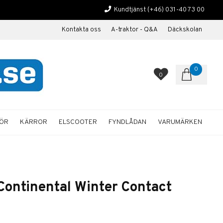
Kundtjänst
(+46) 031-40 73 00
Kontakta oss
A-traktor - Q&A
Däckskolan
0
0
HÖR
KÄRROR
ELSCOOTER
FYNDLÅDAN
VARUMÄRKEN
ontinental Winter Contact