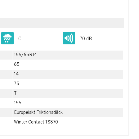
C
70 dB
155/65R14
65
14
75
T
155
Europeiskt Friktionsdäck
Winter Contact TS870