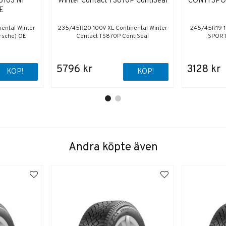
810S N1
Winter Contact TS870P ContiSeal
CONTI SPO
OE
ental Winter
235/45R20 100V XL Continental Winter
245/45R19 
rsche) OE
Contact TS870P ContiSeal
SPORT
5796 kr
3128 kr
KÖP!
KÖP!
Andra köpte även