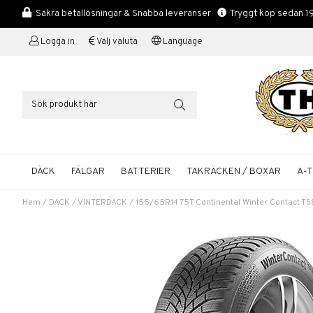
Säkra betallösningar & Snabba leveranser
Tryggt köp sedan 1
Logga in
Välj valuta
Language
DÄCK
FÄLGAR
BATTERIER
TAKRÄCKEN / BOXAR
A-
Hem
/
DÄCK
/
VINTERDÄCK
/
155/65R14 75T Continental Winter Contact T