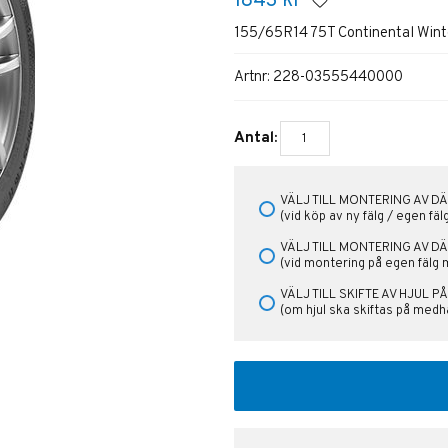
1843
kr
155/65R14 75T Continental Wint
Artnr:
228-03555440000
Antal:
VÄLJ TILL MONTERING AV DÄ
(vid köp av ny fälg / egen fä
VÄLJ TILL MONTERING AV D
(vid montering på egen fälg 
VÄLJ TILL SKIFTE AV HJUL 
(om hjul ska skiftas på medha