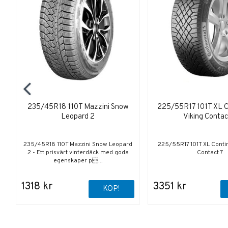
235/45R18 110T Mazzini Snow
225/55R17 101T XL C
Leopard 2
Viking Contac
235/45R18 110T Mazzini Snow Leopard
225/55R17 101T XL Contin
2 - Ett prisvärt vinterdäck med goda
Contact 7
egenskaper p...
1318 kr
3351 kr
KÖP!