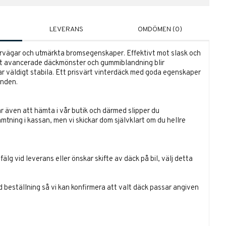
LEVERANS
OMDÖMEN (0)
ervägar och utmärkta bromsegenskaper. Effektivt mot slask och
itt avancerade däckmönster och gummiblandning blir
 väldigt stabila. Ett prisvärt vinterdäck med goda egenskaper
anden.
r även att hämta i vår butik och därmed slipper du
ämtning i kassan, men vi skickar dom självklart om du hellre
lg vid leverans eller önskar skifte av däck på bil, välj detta
id beställning så vi kan konfirmera att valt däck passar angiven