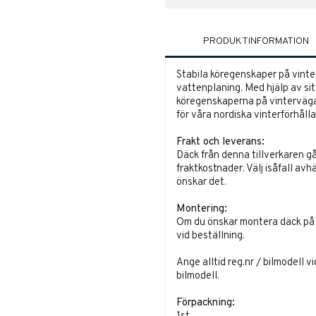
PRODUKTINFORMATION
Stabila köregenskaper på vint
vattenplaning. Med hjälp av s
köregenskaperna på vintervägar
för våra nordiska vinterförhåll
Frakt och leverans:
Däck från denna tillverkaren gå
fraktkostnader. Välj isåfall avh
önskar det.
Montering:
Om du önskar montera däck på fä
vid beställning.
Ange alltid reg.nr / bilmodell v
bilmodell.
Förpackning: