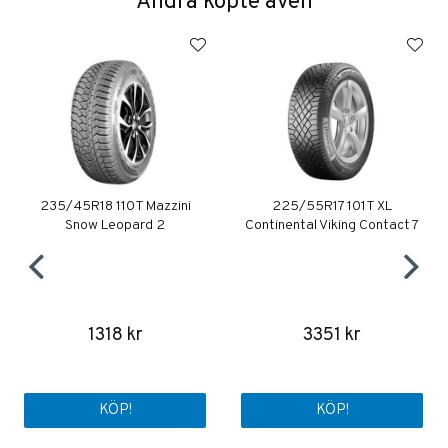
Andra köpte även
235/45R18 110T Mazzini
225/55R17 101T XL
Snow Leopard 2
Continental Viking Contact 7
1318 kr
3351 kr
KÖP!
KÖP!