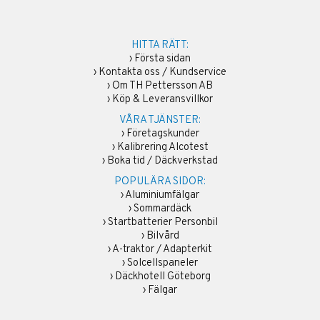
HITTA RÄTT:
›
Första sidan
›
Kontakta oss / Kundservice
›
Om TH Pettersson AB
›
Köp & Leveransvillkor
VÅRA TJÄNSTER:
›
Företagskunder
›
Kalibrering Alcotest
›
Boka tid / Däckverkstad
POPULÄRA SIDOR:
›
Aluminiumfälgar
›
Sommardäck
›
Startbatterier Personbil
›
Bilvård
›
A-traktor / Adapterkit
›
Solcellspaneler
›
Däckhotell Göteborg
›
Fälgar