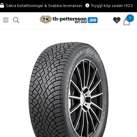
Säkra betallösningar & Snabba leveranser
Tryggt köp sedan 1923
0
0