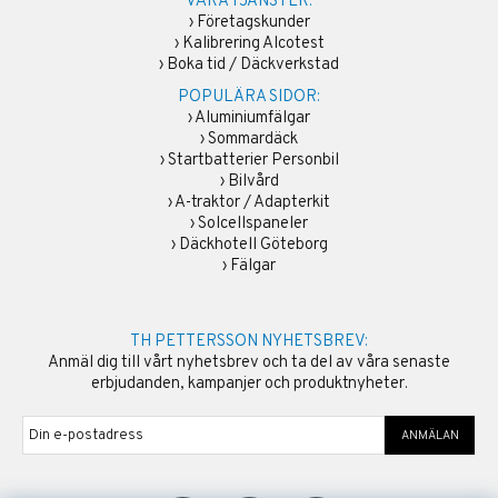
VÅRA TJÄNSTER:
›
Företagskunder
›
Kalibrering Alcotest
›
Boka tid / Däckverkstad
POPULÄRA SIDOR:
›
Aluminiumfälgar
›
Sommardäck
›
Startbatterier Personbil
›
Bilvård
›
A-traktor / Adapterkit
›
Solcellspaneler
›
Däckhotell Göteborg
›
Fälgar
TH PETTERSSON NYHETSBREV:
Anmäl dig till vårt nyhetsbrev och ta del av våra senaste
erbjudanden, kampanjer och produktnyheter.
ANMÄLAN