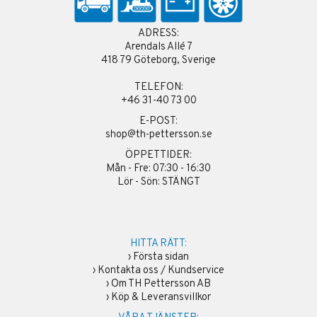
ADRESS:
Arendals Allé 7
418 79 Göteborg, Sverige
TELEFON:
+46 31-40 73 00
E-POST:
shop@th-pettersson.se
ÖPPETTIDER:
Mån - Fre: 07:30 - 16:30
Lör - Sön: STÄNGT
HITTA RÄTT:
›
Första sidan
›
Kontakta oss / Kundservice
›
Om TH Pettersson AB
›
Köp & Leveransvillkor