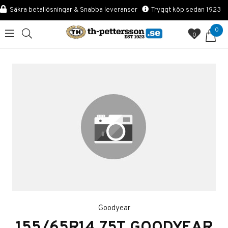
Säkra betallösningar & Snabba leveranser
Tryggt köp sedan 1923
0
0
Goodyear
155/65R14 75T GOODYEAR