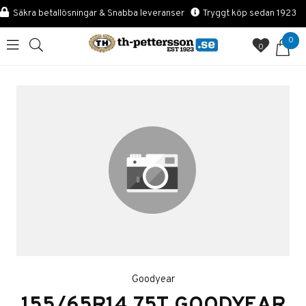
Säkra betallösningar & Snabba leveranser
Tryggt köp sedan 1923
0
0
Goodyear
155/65R14 75T GOODYEAR