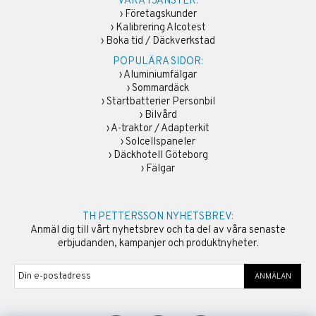
VÅRA TJÄNSTER:
›
Företagskunder
›
Kalibrering Alcotest
›
Boka tid / Däckverkstad
POPULÄRA SIDOR:
›
Aluminiumfälgar
›
Sommardäck
›
Startbatterier Personbil
›
Bilvård
›
A-traktor / Adapterkit
›
Solcellspaneler
›
Däckhotell Göteborg
›
Fälgar
TH PETTERSSON NYHETSBREV:
Anmäl dig till vårt nyhetsbrev och ta del av våra senaste
erbjudanden, kampanjer och produktnyheter.
ANMÄLAN