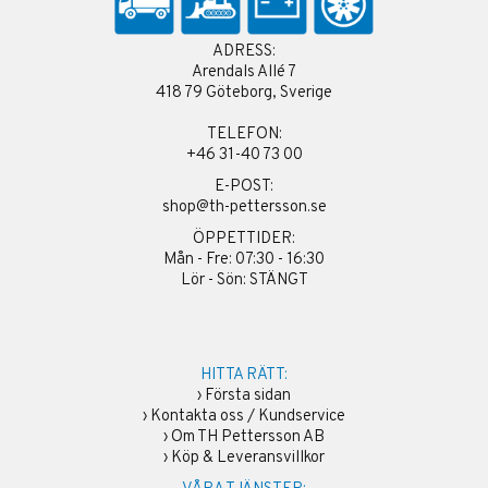
ADRESS:
Arendals Allé 7
418 79 Göteborg, Sverige
TELEFON:
+46 31-40 73 00
E-POST:
shop@th-pettersson.se
ÖPPETTIDER:
Mån - Fre: 07:30 - 16:30
Lör - Sön: STÄNGT
HITTA RÄTT:
›
Första sidan
›
Kontakta oss / Kundservice
›
Om TH Pettersson AB
›
Köp & Leveransvillkor