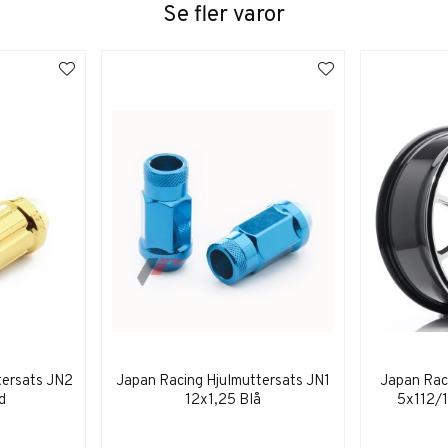
Se fler varor
tersats JN2
Japan Racing Hjulmuttersats JN1
Japan Rac
d
12x1,25 Blå
5x112/1