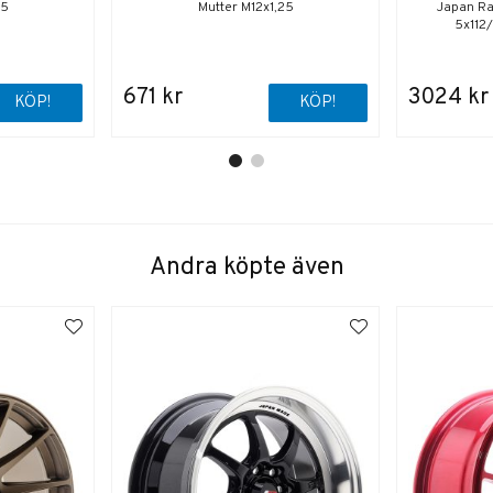
25
Mutter M12x1,25
Japan Ra
5x112/
671 kr
3024 kr
KÖP!
KÖP!
Andra köpte även