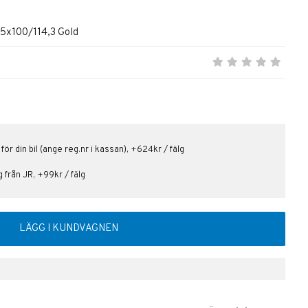
 5x100/114,3 Gold
 för din bil (ange reg.nr i kassan), +624kr / fälg
lg från JR, +99kr / fälg
LÄGG I KUNDVAGNEN