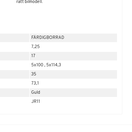
rätt bilmodell.
FÄRDIGBORRAD
7,25
17
5x100
,
5x114,3
35
73,1
Guld
JR11