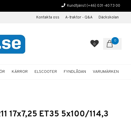
Kundtjänst
(+46) 031-40 73 00
Kontakta oss
A-traktor - Q&A
Däckskolan
0
0
HÖR
KÄRROR
ELSCOOTER
FYNDLÅDAN
VARUMÄRKEN
11 17x7,25 ET35 5x100/114,3