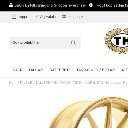
Säkra betallösningar & Snabba leveranser
Tryggt köp sedan 1
Logga in
Välj valuta
Language
DÄCK
FÄLGAR
BATTERIER
TAKRÄCKEN / BOXAR
A-
Hem
/
FÄLGAR
/
TILLVERKARE / VARUMÄRKEN
/
JAPAN RACING
/
Japan Rac