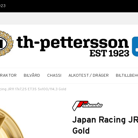
923
TRAKTOR
BILVÅRD
CHASSI
ALKOTEST / DRÄGER
BILTILLBE
ing JR11 17x7,25 ET35 5x100/114,3 Gold
Japan Racing JR
Gold