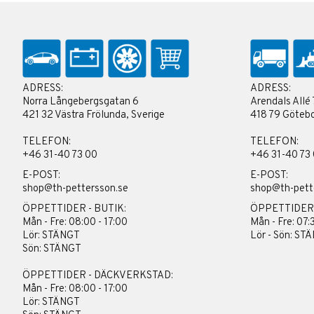
ADRESS:
ADRESS:
Norra Långebergsgatan 6
Arendals Allé 
421 32 Västra Frölunda, Sverige
418 79 Götebo
TELEFON:
TELEFON:
+46 31-40 73 00
+46 31-40 73
E-POST:
E-POST:
shop@th-pettersson.se
shop@th-pett
ÖPPETTIDER - BUTIK:
ÖPPETTIDER
Mån - Fre: 08:00 - 17:00
Mån - Fre: 07:
Lör: STÄNGT
Lör - Sön: ST
Sön: STÄNGT
ÖPPETTIDER - DÄCKVERKSTAD:
Mån - Fre: 08:00 - 17:00
Lör: STÄNGT