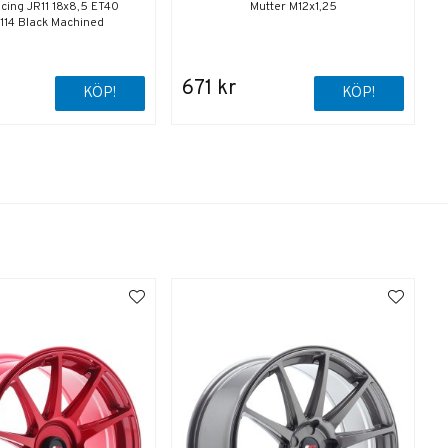
cing JR11 18x8,5 ET40
Mutter M12x1,25
114 Black Machined
671 kr
KÖP!
KÖP!