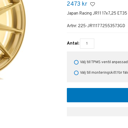
2473
kr
Japan Racing JR11 17x7,25 ET35
Artnr:
225-JR111772553573GD
Antal:
Välj till TPMS ventil anpassad
Välj till monteringskitt för fä