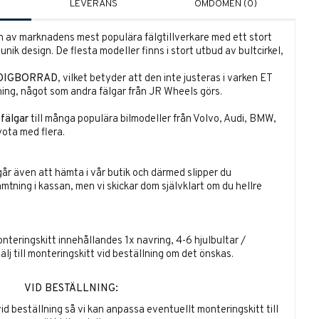
LEVERANS
OMDÖMEN (0)
 av marknadens mest populära fälgtillverkare med ett stort
nik design. De flesta modeller finns i stort utbud av bultcirkel,
DIGBORRAD
, vilket betyder att den inte justeras i varken ET
ning, något som andra fälgar från JR Wheels görs.
 fälgar
till många populära bilmodeller från Volvo, Audi, BMW,
ota med flera.
går även att hämta i vår butik och därmed slipper du
ämtning i kassan, men vi skickar dom självklart om du hellre
onteringskitt innehållandes 1x navring, 4-6 hjulbultar /
välj till monteringskitt vid beställning om det önskas.
VID BESTÄLLNING:
vid beställning så vi kan anpassa eventuellt monteringskitt till