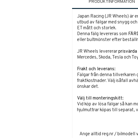
PRODUKTINFORMATION
Japan Racing (JR Wheels) är en
utbud av fälgar med snygg och u
ET mått och storlek.
Denna fälg levereras som
FÄR
eller bultmönster efter beställ
JR Wheels levererar
prisvärda
Mercedes, Skoda, Tesla och Toy
Frakt och leverans:
Fälgar från denna tillverkaren 
fraktkostnader. Välj isåfall avh
önskar det.
Välj till monteringskitt:
Vid köp av lösa fälgar så kan m
hjulmuttrar köpas till separat, 
Ange alltid reg.nr / bilmodell 