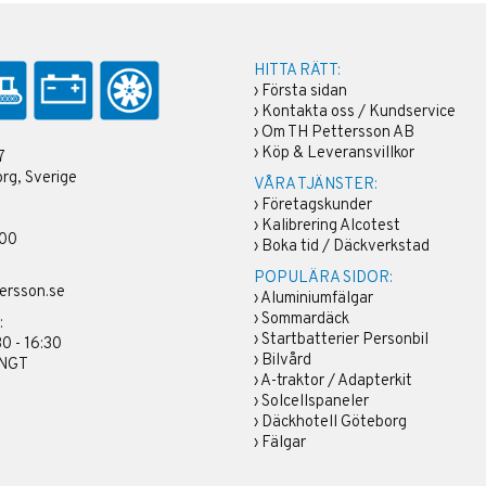
HITTA RÄTT:
›
Första sidan
›
Kontakta oss / Kundservice
›
Om TH Pettersson AB
›
Köp & Leveransvillkor
7
rg, Sverige
VÅRA TJÄNSTER:
›
Företagskunder
›
Kalibrering Alcotest
 00
›
Boka tid / Däckverkstad
POPULÄRA SIDOR:
ersson.se
›
Aluminiumfälgar
›
Sommardäck
:
›
Startbatterier Personbil
30 - 16:30
›
Bilvård
ÄNGT
›
A-traktor / Adapterkit
›
Solcellspaneler
›
Däckhotell Göteborg
›
Fälgar