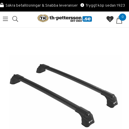
Säkra betallösningar & Snabba leveranser
Tryggt köp sedan 1923
0
0