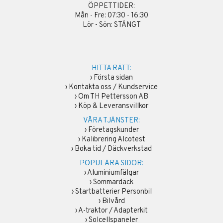
ÖPPETTIDER:
Mån - Fre: 07:30 - 16:30
Lör - Sön: STÄNGT
HITTA RÄTT:
›
Första sidan
›
Kontakta oss / Kundservice
›
Om TH Pettersson AB
›
Köp & Leveransvillkor
VÅRA TJÄNSTER:
›
Företagskunder
›
Kalibrering Alcotest
›
Boka tid / Däckverkstad
POPULÄRA SIDOR:
›
Aluminiumfälgar
›
Sommardäck
›
Startbatterier Personbil
›
Bilvård
›
A-traktor / Adapterkit
›
Solcellspaneler