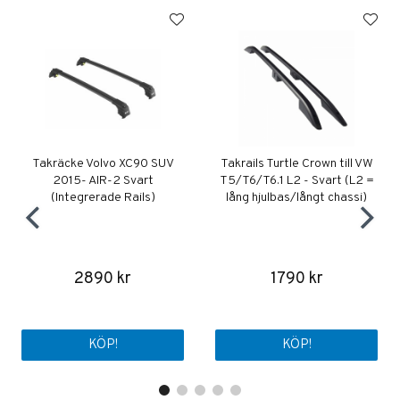
Takräcke Volvo XC90 SUV
Takrails Turtle Crown till VW
2015- AIR-2 Svart
T5/T6/T6.1 L2 - Svart (L2 =
(Integrerade Rails)
lång hjulbas/långt chassi)
2890 kr
1790 kr
KÖP!
KÖP!