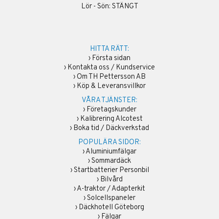
Lör - Sön: STÄNGT
HITTA RÄTT:
›
Första sidan
›
Kontakta oss / Kundservice
›
Om TH Pettersson AB
›
Köp & Leveransvillkor
VÅRA TJÄNSTER:
›
Företagskunder
›
Kalibrering Alcotest
›
Boka tid / Däckverkstad
POPULÄRA SIDOR:
›
Aluminiumfälgar
›
Sommardäck
›
Startbatterier Personbil
›
Bilvård
›
A-traktor / Adapterkit
›
Solcellspaneler
›
Däckhotell Göteborg
›
Fälgar