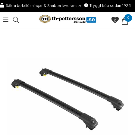
Säkra betallösningar & Snabba leveranser
Tryggt köp sedan 1923
0
0