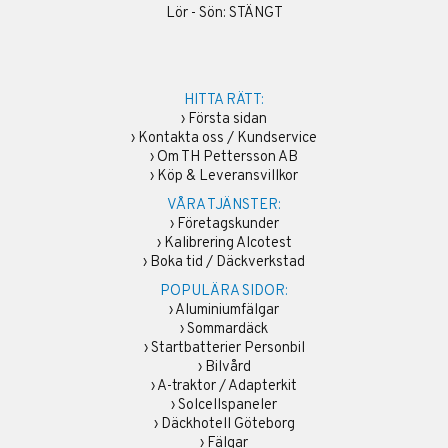
Lör - Sön: STÄNGT
HITTA RÄTT:
›
Första sidan
›
Kontakta oss / Kundservice
›
Om TH Pettersson AB
›
Köp & Leveransvillkor
VÅRA TJÄNSTER:
›
Företagskunder
›
Kalibrering Alcotest
›
Boka tid / Däckverkstad
POPULÄRA SIDOR:
›
Aluminiumfälgar
›
Sommardäck
›
Startbatterier Personbil
›
Bilvård
›
A-traktor / Adapterkit
›
Solcellspaneler
›
Däckhotell Göteborg
›
Fälgar