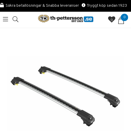
Säkra betallösningar & Snabba leveranser
Tryggt köp sedan 1923
0
0