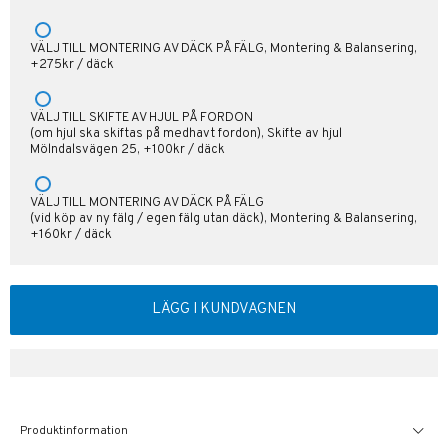
VÄLJ TILL MONTERING AV DÄCK PÅ FÄLG, Montering & Balansering,
+275kr / däck
VÄLJ TILL SKIFTE AV HJUL PÅ FORDON
(om hjul ska skiftas på medhavt fordon), Skifte av hjul
Mölndalsvägen 25, +100kr / däck
VÄLJ TILL MONTERING AV DÄCK PÅ FÄLG
(vid köp av ny fälg / egen fälg utan däck), Montering & Balansering,
+160kr / däck
LÄGG I KUNDVAGNEN
Produktinformation