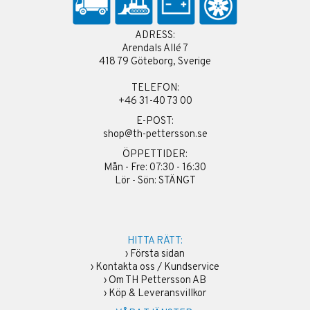
ADRESS:
Arendals Allé 7
418 79 Göteborg, Sverige
TELEFON:
+46 31-40 73 00
E-POST:
shop@th-pettersson.se
ÖPPETTIDER:
Mån - Fre: 07:30 - 16:30
Lör - Sön: STÄNGT
HITTA RÄTT:
›
Första sidan
›
Kontakta oss / Kundservice
›
Om TH Pettersson AB
›
Köp & Leveransvillkor