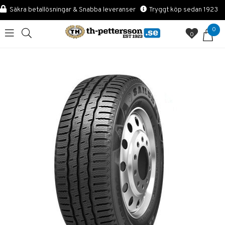
Säkra betallösningar & Snabba leveranser
Tryggt köp sedan 1923
0
0