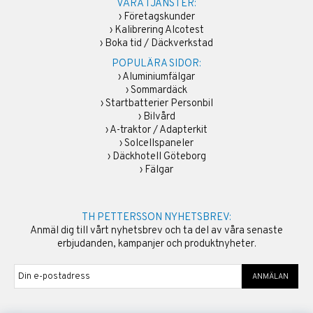
VÅRA TJÄNSTER:
›
Företagskunder
›
Kalibrering Alcotest
›
Boka tid / Däckverkstad
POPULÄRA SIDOR:
›
Aluminiumfälgar
›
Sommardäck
›
Startbatterier Personbil
›
Bilvård
›
A-traktor / Adapterkit
›
Solcellspaneler
›
Däckhotell Göteborg
›
Fälgar
TH PETTERSSON NYHETSBREV:
Anmäl dig till vårt nyhetsbrev och ta del av våra senaste
erbjudanden, kampanjer och produktnyheter.
ANMÄLAN