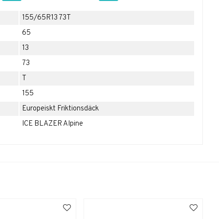
155/65R13 73T
65
13
73
T
155
Europeiskt Friktionsdäck
ICE BLAZER Alpine