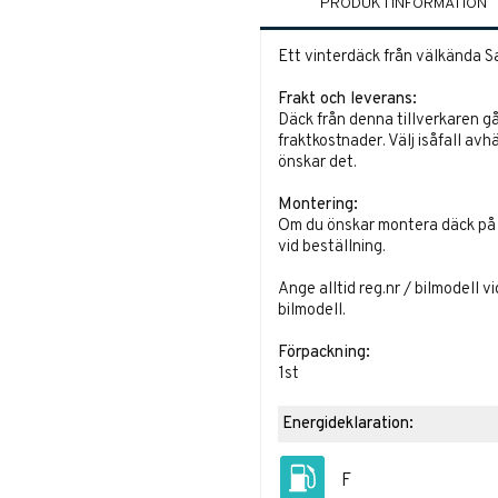
PRODUKTINFORMATION
Ett vinterdäck från välkända Sa
Frakt och leverans:
Däck från denna tillverkaren gå
fraktkostnader. Välj isåfall avh
önskar det.
Montering:
Om du önskar montera däck på fä
vid beställning.
Ange alltid reg.nr / bilmodell v
bilmodell.
Förpackning:
1st
Energideklaration:
F