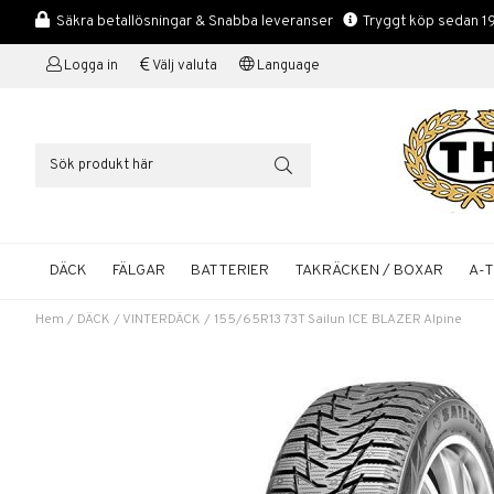
Säkra betallösningar & Snabba leveranser
Tryggt köp sedan 1
Logga in
Välj valuta
Language
DÄCK
FÄLGAR
BATTERIER
TAKRÄCKEN / BOXAR
A-
Hem
/
DÄCK
/
VINTERDÄCK
/
155/65R13 73T Sailun ICE BLAZER Alpine