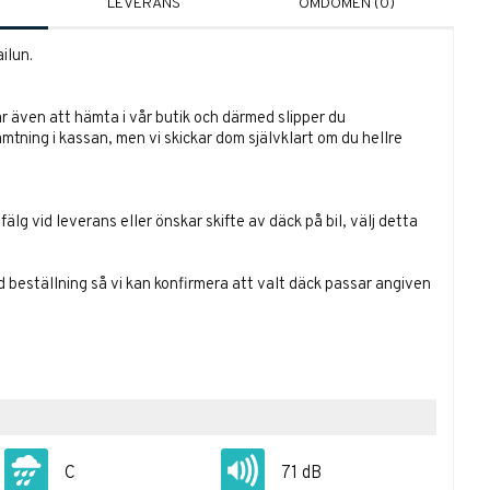
LEVERANS
OMDÖMEN (0)
ilun.
r även att hämta i vår butik och därmed slipper du
ämtning i kassan, men vi skickar dom självklart om du hellre
lg vid leverans eller önskar skifte av däck på bil, välj detta
id beställning så vi kan konfirmera att valt däck passar angiven
C
71 dB