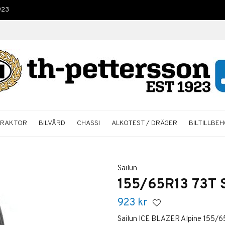
923
TRAKTOR
BILVÅRD
CHASSI
ALKOTEST / DRÄGER
BILTILLBE
Sailun
155/65R13 73T 
923
kr
Sailun ICE BLAZER Alpine 155/65R