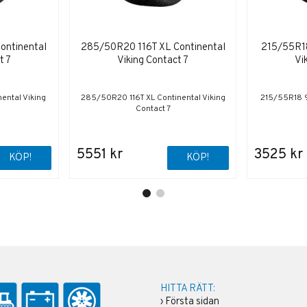
ontinental
285/50R20 116T XL Continental
215/55R18
t 7
Viking Contact 7
Vi
ental Viking
285/50R20 116T XL Continental Viking
215/55R18 9
Contact 7
5551 kr
3525 kr
KÖP!
KÖP!
HITTA RÄTT:
›
Första sidan