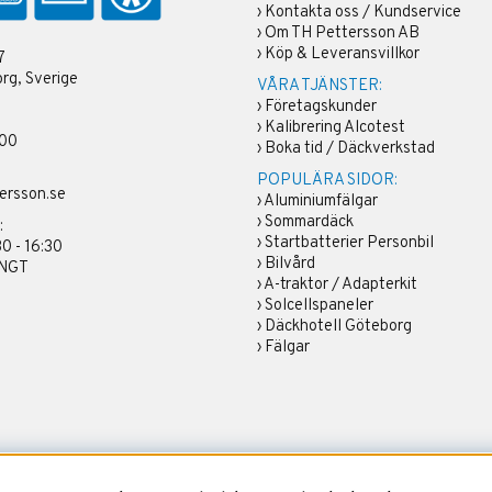
›
Kontakta oss / Kundservice
›
Om TH Pettersson AB
›
Köp & Leveransvillkor
7
rg, Sverige
VÅRA TJÄNSTER:
›
Företagskunder
›
Kalibrering Alcotest
 00
›
Boka tid / Däckverkstad
POPULÄRA SIDOR:
ersson.se
›
Aluminiumfälgar
›
Sommardäck
:
›
Startbatterier Personbil
30 - 16:30
›
Bilvård
ÄNGT
›
A-traktor / Adapterkit
›
Solcellspaneler
›
Däckhotell Göteborg
›
Fälgar