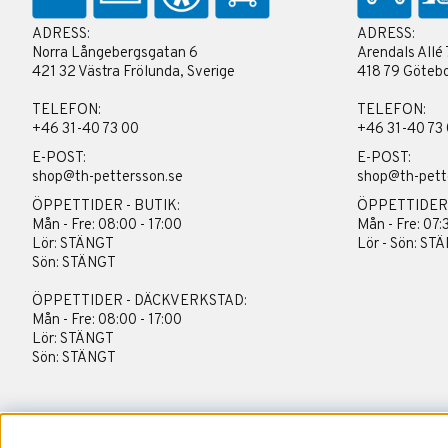
ADRESS:
ADRESS:
Norra Långebergsgatan 6
Arendals Allé 
421 32 Västra Frölunda, Sverige
418 79 Götebo
TELEFON:
TELEFON:
+46 31-40 73 00
+46 31-40 73
E-POST:
E-POST:
shop@th-pettersson.se
shop@th-pett
ÖPPETTIDER - BUTIK:
ÖPPETTIDER
Mån - Fre: 08:00 - 17:00
Mån - Fre: 07:
Lör: STÄNGT
Lör - Sön: ST
Sön: STÄNGT
ÖPPETTIDER - DÄCKVERKSTAD:
Mån - Fre: 08:00 - 17:00
Lör: STÄNGT
Sön: STÄNGT