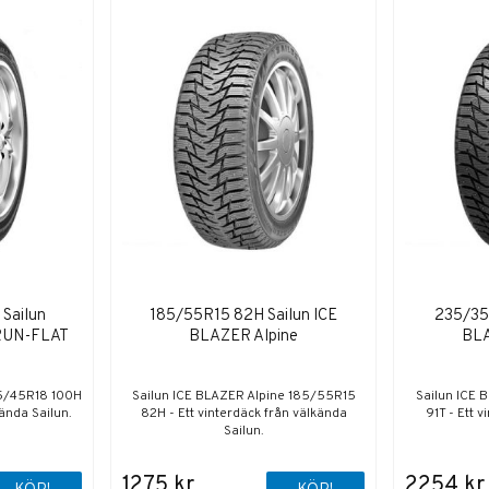
Sailun
185/55R15 82H Sailun ICE
235/35R
 RUN-FLAT
BLAZER Alpine
BL
45/45R18 100H
Sailun ICE BLAZER Alpine 185/55R15
Sailun ICE
kända Sailun.
82H - Ett vinterdäck från välkända
91T - Ett 
Sailun.
1275 kr
2254 kr