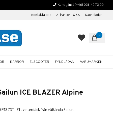
Kundtjänst
(+46) 031-40 73 00
Kontakta oss
A-traktor - Q&A
Däckskolan
0
0
HÖR
KÄRROR
ELSCOOTER
FYNDLÅDAN
VARUMÄRKEN
Sailun ICE BLAZER Alpine
13 73T - Ett vinterdäck från välkända Sailun.