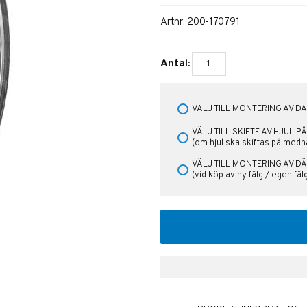
Artnr:
200-170791
Antal:
VÄLJ TILL MONTERING AV DÄC
VÄLJ TILL SKIFTE AV HJUL 
(om hjul ska skiftas på medh
VÄLJ TILL MONTERING AV DÄ
(vid köp av ny fälg / egen fä