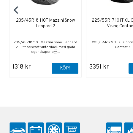
235/45R18 110T Mazzini Snow
225/55R17 101T XL C
Leopard 2
Viking Contac
235/45R18 110T Mazzini Snow Leopard
225/55R17 101T XL Contin
2 - Ett prisvärt vinterdäck med goda
Contact 7
egenskaper p...
1318 kr
3351 kr
KÖP!