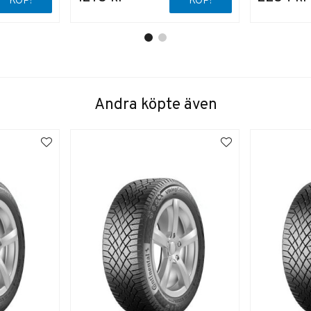
KÖP!
KÖP!
Andra köpte även