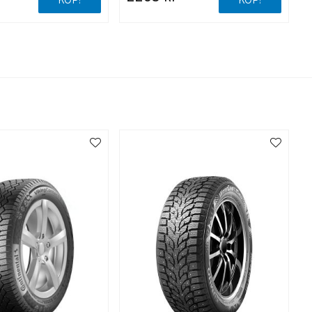
KÖP!
KÖP!