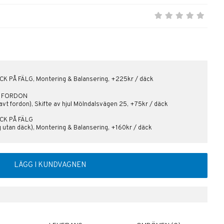
K PÅ FÄLG, Montering & Balansering, +225kr / däck
PÅ FORDON
avt fordon), Skifte av hjul Mölndalsvägen 25, +75kr / däck
CK PÅ FÄLG
lg utan däck), Montering & Balansering, +160kr / däck
LÄGG I KUNDVAGNEN