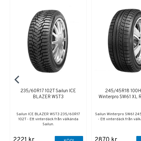
235/60R17 102T Sailun ICE
245/45R18 100H 
BLAZER WST3
Winterpro SW61 XL
Sailun ICE BLAZER WST3 235/60R17
Sailun Winterpro SW61 2
102T - Ett vinterdäck från välkända
- Ett vinterdäck från väl
Sailun.
2221 kr
2870 kr