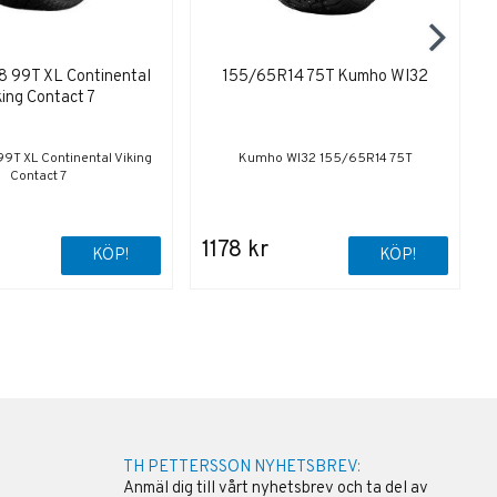
 99T XL Continental
155/65R14 75T Kumho WI32
king Contact 7
9T XL Continental Viking
Kumho WI32 155/65R14 75T
Contact 7
1178 kr
KÖP!
KÖP!
TH PETTERSSON NYHETSBREV:
Anmäl dig till vårt nyhetsbrev och ta del av