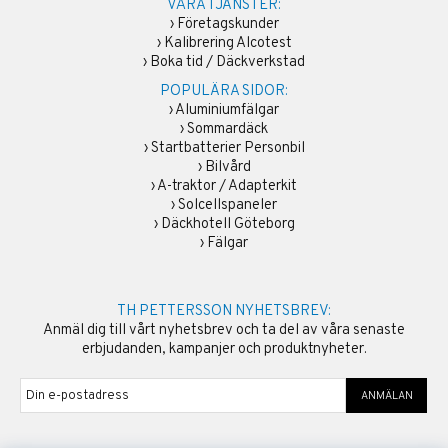
VÅRA TJÄNSTER:
›
Företagskunder
›
Kalibrering Alcotest
›
Boka tid / Däckverkstad
POPULÄRA SIDOR:
›
Aluminiumfälgar
›
Sommardäck
›
Startbatterier Personbil
›
Bilvård
›
A-traktor / Adapterkit
›
Solcellspaneler
›
Däckhotell Göteborg
›
Fälgar
TH PETTERSSON NYHETSBREV:
Anmäl dig till vårt nyhetsbrev och ta del av våra senaste
erbjudanden, kampanjer och produktnyheter.
ANMÄLAN