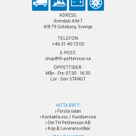
ADRESS:
Arendals Allé 7
418 79 Göteborg, Sverige
TELEFON:
+46 31-40 73 00
E-POST:
shop@th-pettersson.se
ÖPPETTIDER:
Mån - Fre: 07:30 - 16:30
Lör - Sön: STÄNGT
HITTA RÄTT:
›
Första sidan
›
Kontakta oss / Kundservice
›
Om TH Pettersson AB
›
Köp & Leveransvillkor