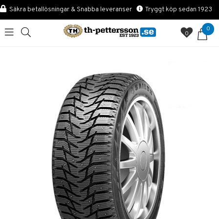
Säkra betallösningar & Snabba leveranser
Tryggt köp sedan 1923
0
0