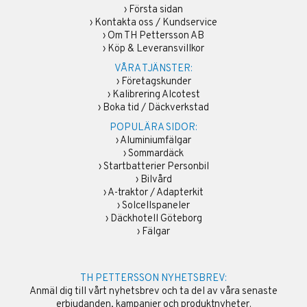
›
Första sidan
›
Kontakta oss / Kundservice
›
Om TH Pettersson AB
›
Köp & Leveransvillkor
VÅRA TJÄNSTER:
›
Företagskunder
›
Kalibrering Alcotest
›
Boka tid / Däckverkstad
POPULÄRA SIDOR:
›
Aluminiumfälgar
›
Sommardäck
›
Startbatterier Personbil
›
Bilvård
›
A-traktor / Adapterkit
›
Solcellspaneler
›
Däckhotell Göteborg
›
Fälgar
TH PETTERSSON NYHETSBREV:
Anmäl dig till vårt nyhetsbrev och ta del av våra senaste
erbjudanden, kampanjer och produktnyheter.