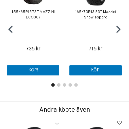
155/65R13 73T MAZZINI
165/70R13 83T Mazzini
ECO307
Snowleopard
735 kr
715 kr
KÖP!
KÖP!
Andra köpte även