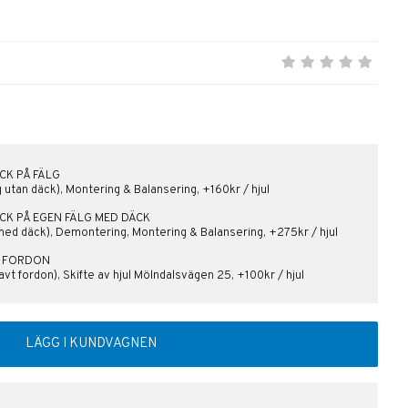
CK PÅ FÄLG
lg utan däck), Montering & Balansering, +160kr / hjul
ÄCK PÅ EGEN FÄLG MED DÄCK
med däck), Demontering, Montering & Balansering, +275kr / hjul
PÅ FORDON
vt fordon), Skifte av hjul Mölndalsvägen 25, +100kr / hjul
LÄGG I KUNDVAGNEN