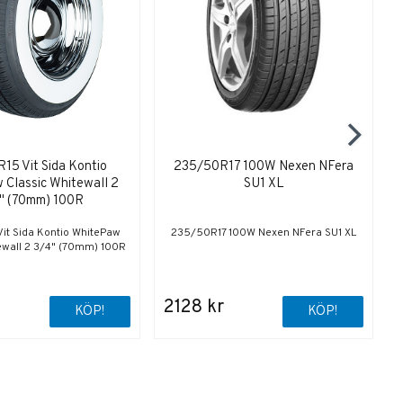
15 Vit Sida Kontio
235/50R17 100W Nexen NFera
Classic Whitewall 2
SU1 XL
" (70mm) 100R
it Sida Kontio WhitePaw
235/50R17 100W Nexen NFera SU1 XL
ewall 2 3/4" (70mm) 100R
2128 kr
KÖP!
KÖP!