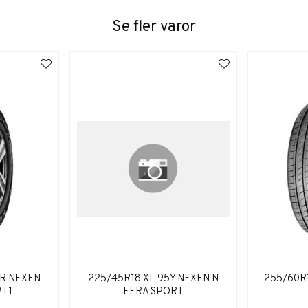
Se fler varor
7R NEXEN
225/45R18 XL 95Y NEXEN N
255/60R1
T1
FERA SPORT