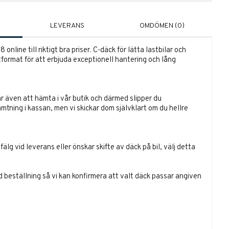
LEVERANS
OMDÖMEN (0)
nline till riktigt bra priser. C-däck för lätta lastbilar och
utformat för att erbjuda exceptionell hantering och lång
r även att hämta i vår butik och därmed slipper du
ämtning i kassan, men vi skickar dom självklart om du hellre
lg vid leverans eller önskar skifte av däck på bil, välj detta
id beställning så vi kan konfirmera att valt däck passar angiven