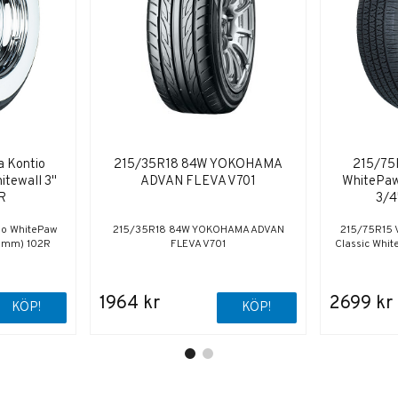
a Kontio
215/35R18 84W YOKOHAMA
215/75R
itewall 3"
ADVAN FLEVA V701
WhitePaw 
R
3/4
io WhitePaw
215/35R18 84W YOKOHAMA ADVAN
215/75R15 V
76mm) 102R
FLEVA V701
Classic Whit
1964 kr
2699 kr
KÖP!
KÖP!