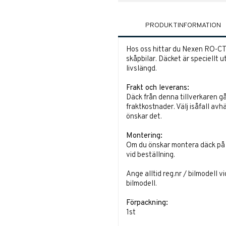
PRODUKTINFORMATION
Hos oss hittar du Nexen RO-CT8 o
skåpbilar. Däcket är speciellt 
livslängd.
Frakt och leverans:
Däck från denna tillverkaren gå
fraktkostnader. Välj isåfall avh
önskar det.
Montering:
Om du önskar montera däck på fä
vid beställning.
Ange alltid reg.nr / bilmodell v
bilmodell.
Förpackning:
1st