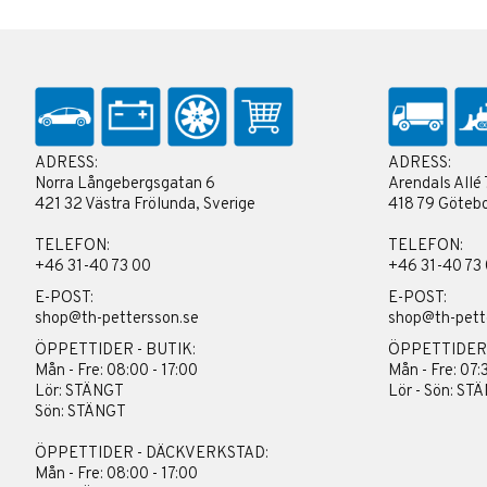
ADRESS:
ADRESS:
Norra Långebergsgatan 6
Arendals Allé 
421 32 Västra Frölunda, Sverige
418 79 Götebo
TELEFON:
TELEFON:
+46 31-40 73 00
+46 31-40 73
E-POST:
E-POST:
shop@th-pettersson.se
shop@th-pett
ÖPPETTIDER - BUTIK:
ÖPPETTIDER
Mån - Fre: 08:00 - 17:00
Mån - Fre: 07:
Lör: STÄNGT
Lör - Sön: ST
Sön: STÄNGT
ÖPPETTIDER - DÄCKVERKSTAD:
Mån - Fre: 08:00 - 17:00