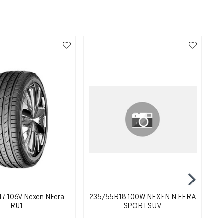
7 106V Nexen NFera
235/55R18 100W NEXEN N FERA
RU1
SPORT SUV