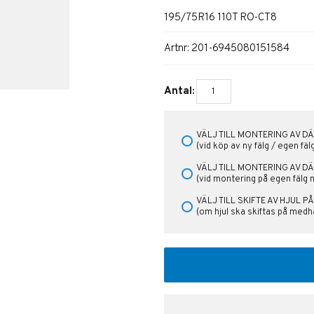
195/75R16 110T RO-CT8
Artnr:
201-6945080151584
Antal:
VÄLJ TILL MONTERING AV DÄ
(vid köp av ny fälg / egen fä
VÄLJ TILL MONTERING AV D
(vid montering på egen fälg 
VÄLJ TILL SKIFTE AV HJUL 
(om hjul ska skiftas på medha