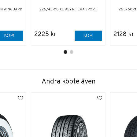
XEN WINGUARD
225/45R18 XL 95Y N FERA SPORT
255/60R17
2225 kr
2128 kr
KÖP!
KÖP!
Andra köpte även