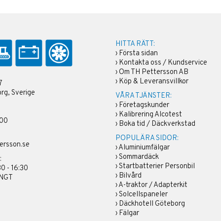
HITTA RÄTT:
›
Första sidan
›
Kontakta oss / Kundservice
›
Om TH Pettersson AB
›
Köp & Leveransvillkor
7
rg, Sverige
VÅRA TJÄNSTER:
›
Företagskunder
›
Kalibrering Alcotest
 00
›
Boka tid / Däckverkstad
POPULÄRA SIDOR:
ersson.se
›
Aluminiumfälgar
›
Sommardäck
:
›
Startbatterier Personbil
30 - 16:30
›
Bilvård
ÄNGT
›
A-traktor / Adapterkit
›
Solcellspaneler
›
Däckhotell Göteborg
›
Fälgar