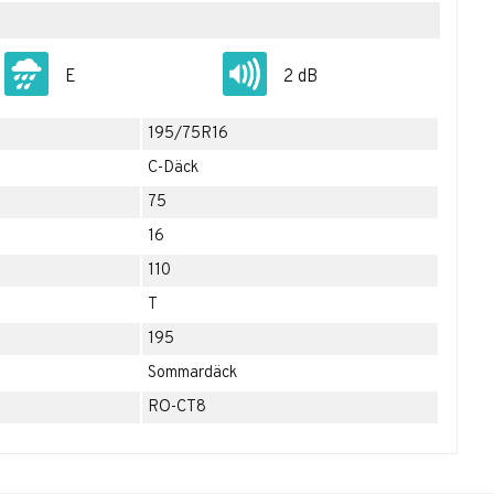
E
2 dB
195/75R16
C-Däck
75
16
110
T
195
Sommardäck
RO-CT8