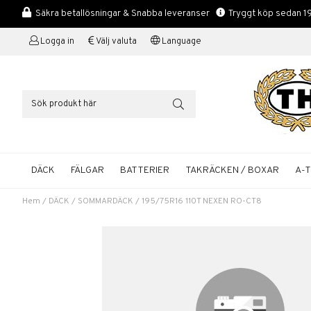
Säkra betallösningar & Snabba leveranser
Tryggt köp sedan 1
Logga in
Välj valuta
Language
DÄCK
FÄLGAR
BATTERIER
TAKRÄCKEN / BOXAR
A-
Hem
/
DÄCK
/
SOMMARDÄCK
/
195/75R16 110T NEXEN RO-CT8