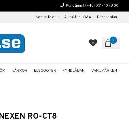
Kundtjänst
(+46) 031-40 73 00
Kontakta oss
A-traktor - Q&A
Däckskolan
0
0
HÖR
KÄRROR
ELSCOOTER
FYNDLÅDAN
VARUMÄRKEN
 NEXEN RO-CT8