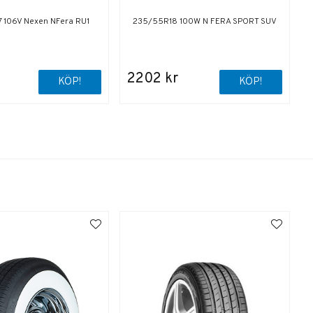
 106V Nexen NFera RU1
235/55R18 100W N FERA SPORT SUV
2202 kr
KÖP!
KÖP!