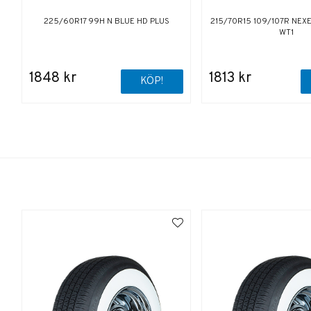
225/60R17 99H N BLUE HD PLUS
215/70R15 109/107R NE
WT1
1848 kr
1813 kr
KÖP!