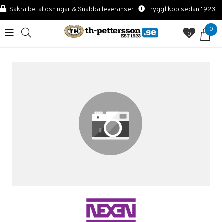
Säkra betallösningar & Snabba leveranser
Tryggt köp sedan 1923
0
0