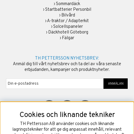
›
Sommardäck
›
Startbatterier Personbil
›
Bilvård
›
A-traktor / Adapterkit
›
Solcellspaneler
›
Däckhotell Göteborg
›
Fälgar
TH PETTERSSON NYHETSBREV:
Anmäl dig till vårt nyhetsbrev och ta del av våra senaste
erbjudanden, kampanjer och produktnyheter.
ANMÄLAN
Cookies och liknande tekniker
TH Pettersson AB använder cookies och liknande
©
2026
Copyright TH Pettersson AB
lagringstekniker för att ge dig anpassat innehåll, relevant