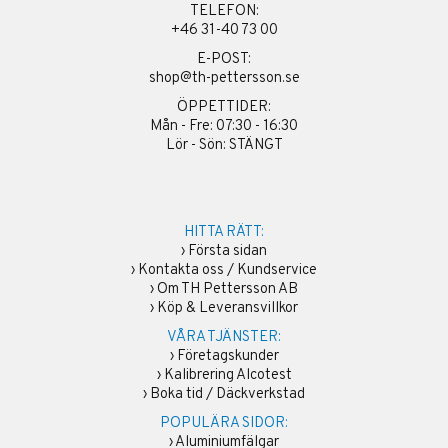
TELEFON:
+46 31-40 73 00
E-POST:
shop@th-pettersson.se
ÖPPETTIDER:
Mån - Fre: 07:30 - 16:30
Lör - Sön: STÄNGT
HITTA RÄTT:
›
Första sidan
›
Kontakta oss / Kundservice
›
Om TH Pettersson AB
›
Köp & Leveransvillkor
VÅRA TJÄNSTER:
›
Företagskunder
›
Kalibrering Alcotest
›
Boka tid / Däckverkstad
POPULÄRA SIDOR:
›
Aluminiumfälgar