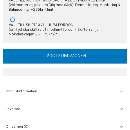
VÄLJ TILL MONTERING AV DÄCK PÅ EGEN FÄLG MED DÄCK
(vid montering på egen fälg med däck), Demontering, Montering &
Balansering, +225kr / hjul
VÄLJ TILL SKIFTE AV HJUL PÅ FORDON
(om hjul ska skiftas på medhavt fordon), Skifte av hjul
Mölndalsvägen 25, +75kr / hjul
LÄGG I KUNDVAGNEN
Produktinformation
Leverans
Omdömen (0)