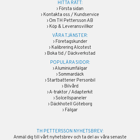
HITTA RÄTT:
›
Första sidan
›
Kontakta oss / Kundservice
›
Om TH Pettersson AB
›
Köp & Leveransvillkor
VÅRA TJÄNSTER:
›
Företagskunder
›
Kalibrering Alcotest
›
Boka tid / Däckverkstad
POPULÄRA SIDOR:
›
Aluminiumfälgar
›
Sommardäck
›
Startbatterier Personbil
›
Bilvård
›
A-traktor / Adapterkit
›
Solcellspaneler
›
Däckhotell Göteborg
›
Fälgar
TH PETTERSSON NYHETSBREV:
Anmäl dig till vårt nyhetsbrev och ta del av våra senaste