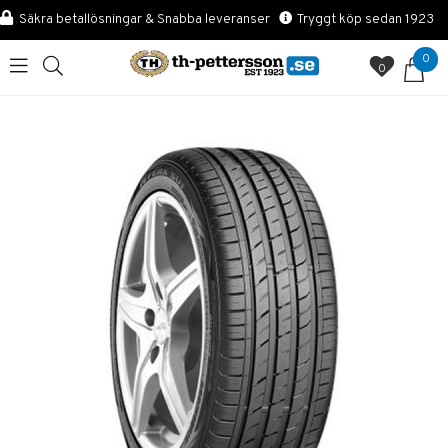
Säkra betallösningar & Snabba leveranser
Tryggt köp sedan 1923
0
0