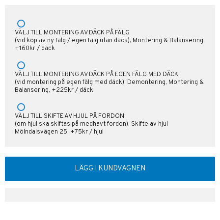
VÄLJ TILL MONTERING AV DÄCK PÅ FÄLG
(vid köp av ny fälg / egen fälg utan däck), Montering & Balansering,
+160kr / däck
VÄLJ TILL MONTERING AV DÄCK PÅ EGEN FÄLG MED DÄCK
(vid montering på egen fälg med däck), Demontering, Montering &
Balansering, +225kr / däck
VÄLJ TILL SKIFTE AV HJUL PÅ FORDON
(om hjul ska skiftas på medhavt fordon), Skifte av hjul
Mölndalsvägen 25, +75kr / hjul
LÄGG I KUNDVAGNEN