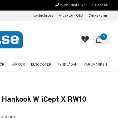
Kundtjänst
(+46) 031-40 73 00
Kontakta oss
A-traktor - Q&A
Däckskolan
0
0
HÖR
KÄRROR
ELSCOOTER
FYNDLÅDAN
VARUMÄRKEN
 Hankook W iCept X RW10
0R18 110T