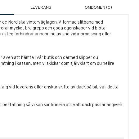
LEVERANS
OMDÖMEN (0)
ör de Nordiska vinterväglagen. V-formad slitbana med
rerar mycket bra grepp och goda egenskaper vid blöta
n-steg förhindrar anhopning av snö vid inbromsning eller
r även att hämta i vår butik och därmed slipper du
ämtning i kassan, men vi skickar dom självklart om du hellre
lg vid leverans eller önskar skifte av däck på bil, välj detta
id beställning så vi kan konfirmera att valt däck passar angiven