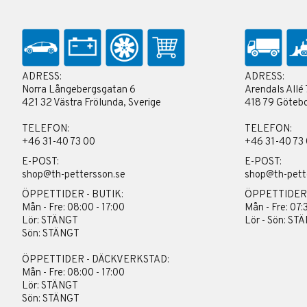
ADRESS:
ADRESS:
Norra Långebergsgatan 6
Arendals Allé 
421 32 Västra Frölunda, Sverige
418 79 Götebo
TELEFON:
TELEFON:
+46 31-40 73 00
+46 31-40 73
E-POST:
E-POST:
shop@th-pettersson.se
shop@th-pett
ÖPPETTIDER - BUTIK:
ÖPPETTIDER
Mån - Fre: 08:00 - 17:00
Mån - Fre: 07:
Lör: STÄNGT
Lör - Sön: ST
Sön: STÄNGT
ÖPPETTIDER - DÄCKVERKSTAD:
Mån - Fre: 08:00 - 17:00
Lör: STÄNGT
Sön: STÄNGT