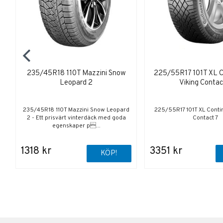
235/45R18 110T Mazzini Snow
225/55R17 101T XL C
Leopard 2
Viking Contac
235/45R18 110T Mazzini Snow Leopard
225/55R17 101T XL Contin
2 - Ett prisvärt vinterdäck med goda
Contact 7
egenskaper p...
1318 kr
3351 kr
KÖP!