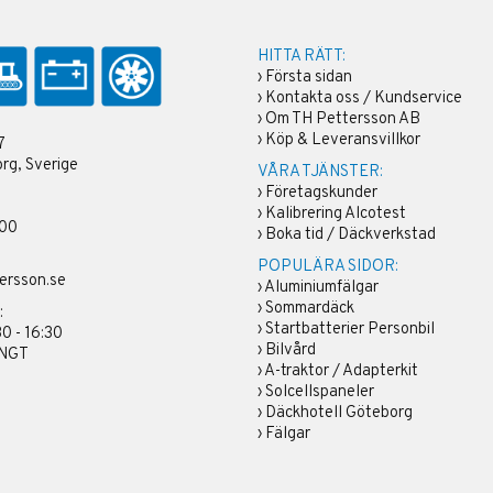
HITTA RÄTT:
›
Första sidan
›
Kontakta oss / Kundservice
›
Om TH Pettersson AB
›
Köp & Leveransvillkor
7
rg, Sverige
VÅRA TJÄNSTER:
›
Företagskunder
›
Kalibrering Alcotest
 00
›
Boka tid / Däckverkstad
POPULÄRA SIDOR:
ersson.se
›
Aluminiumfälgar
›
Sommardäck
:
›
Startbatterier Personbil
30 - 16:30
›
Bilvård
ÄNGT
›
A-traktor / Adapterkit
›
Solcellspaneler
›
Däckhotell Göteborg
›
Fälgar