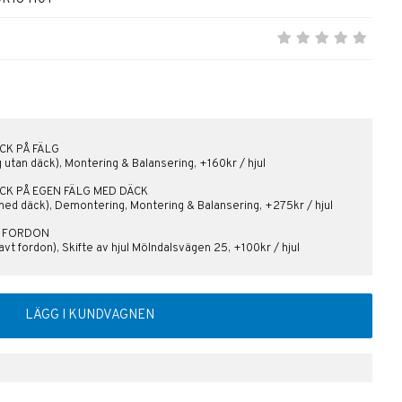
CK PÅ FÄLG
lg utan däck), Montering & Balansering, +160kr / hjul
ÄCK PÅ EGEN FÄLG MED DÄCK
med däck), Demontering, Montering & Balansering, +275kr / hjul
PÅ FORDON
vt fordon), Skifte av hjul Mölndalsvägen 25, +100kr / hjul
LÄGG I KUNDVAGNEN