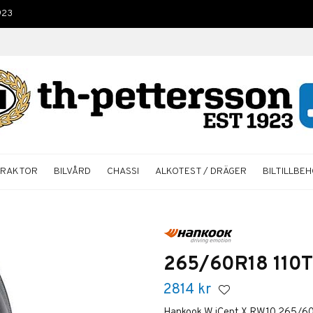
923
TRAKTOR
BILVÅRD
CHASSI
ALKOTEST / DRÄGER
BILTILLBE
265/60R18 110T
2814
kr
Hankook W iCept X RW10 265/6