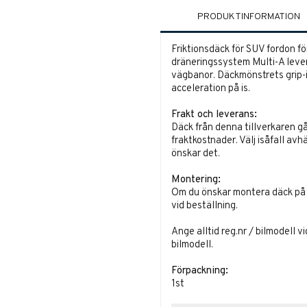
PRODUKTINFORMATION
Friktionsdäck för SUV fordon f
dräneringssystem Multi-A leve
vägbanor. Däckmönstrets grip-i
acceleration på is.
Frakt och leverans:
Däck från denna tillverkaren gå
fraktkostnader. Välj isåfall avh
önskar det.
Montering:
Om du önskar montera däck på fä
vid beställning.
Ange alltid reg.nr / bilmodell v
bilmodell.
Förpackning:
1st