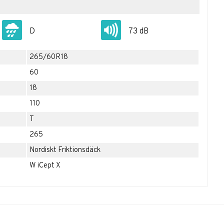
D
73 dB
265/60R18
60
18
110
T
265
Nordiskt Friktionsdäck
W iCept X