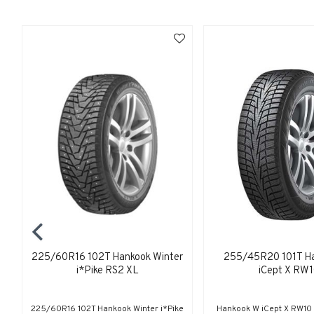
225/60R16 102T Hankook Winter
255/45R20 101T H
i*Pike RS2 XL
iCept X RW
225/60R16 102T Hankook Winter i*Pike
Hankook W iCept X RW1