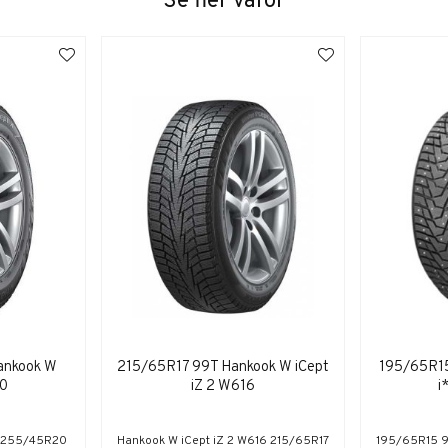
Se fler varor
ankook W
215/65R17 99T Hankook W iCept
195/65R15
10
iZ 2 W616
i
0 255/45R20
Hankook W iCept iZ 2 W616 215/65R17
195/65R15 9