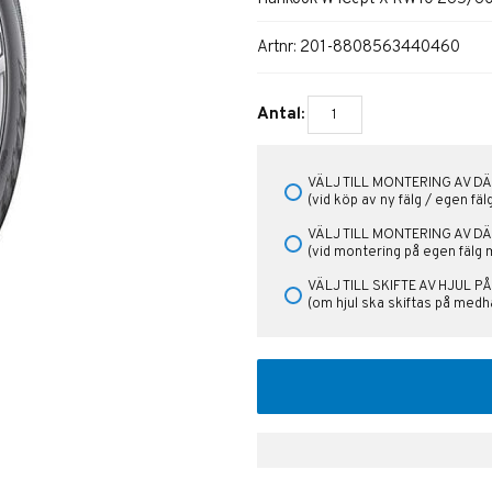
Artnr:
201-8808563440460
Antal:
VÄLJ TILL MONTERING AV DÄ
(vid köp av ny fälg / egen fä
VÄLJ TILL MONTERING AV D
(vid montering på egen fälg 
VÄLJ TILL SKIFTE AV HJUL 
(om hjul ska skiftas på medha