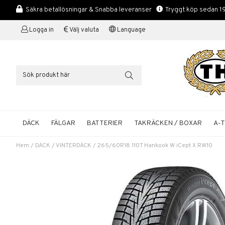
Säkra betallösningar & Snabba leveranser
Tryggt köp sedan 1
Logga in
Välj valuta
Language
DÄCK
FÄLGAR
BATTERIER
TAKRÄCKEN / BOXAR
A-
Hem
/
DÄCK
/
VINTERDÄCK
/
265/60R18 110T Hankook W iCept X RW10