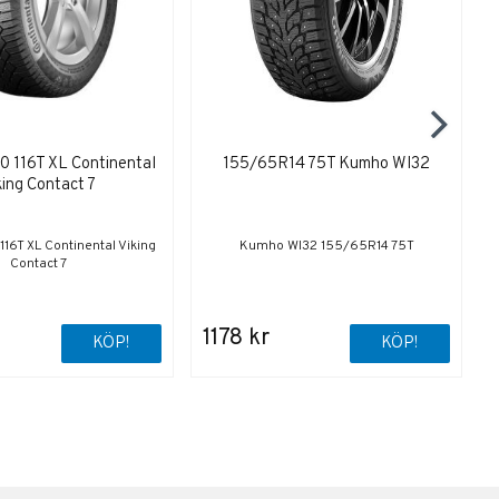
 116T XL Continental
155/65R14 75T Kumho WI32
king Contact 7
6T XL Continental Viking
Kumho WI32 155/65R14 75T
Contact 7
1178 kr
KÖP!
KÖP!