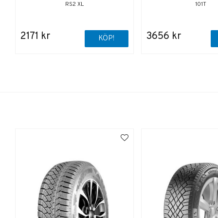
RS2 XL
101T
2171 kr
3656 kr
KÖP!