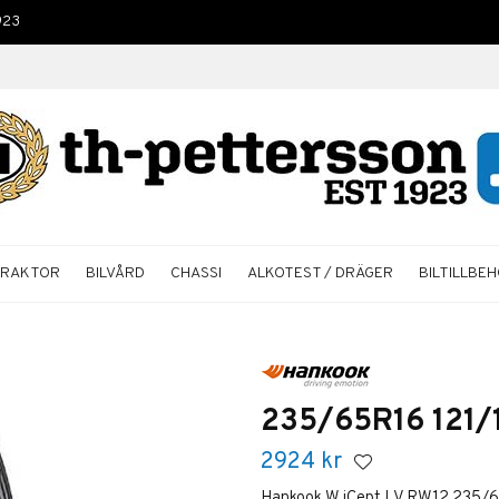
923
TRAKTOR
BILVÅRD
CHASSI
ALKOTEST / DRÄGER
BILTILLBE
2
235/65R16 121/
2924
kr
Hankook W iCept LV RW12 235/6