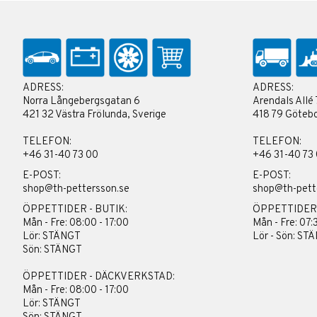
ADRESS:
ADRESS:
Norra Långebergsgatan 6
Arendals Allé 
421 32 Västra Frölunda, Sverige
418 79 Götebo
TELEFON:
TELEFON:
+46 31-40 73 00
+46 31-40 73
E-POST:
E-POST:
shop@th-pettersson.se
shop@th-pett
ÖPPETTIDER - BUTIK:
ÖPPETTIDER
Mån - Fre: 08:00 - 17:00
Mån - Fre: 07:
Lör: STÄNGT
Lör - Sön: ST
Sön: STÄNGT
ÖPPETTIDER - DÄCKVERKSTAD:
Mån - Fre: 08:00 - 17:00
Lör: STÄNGT