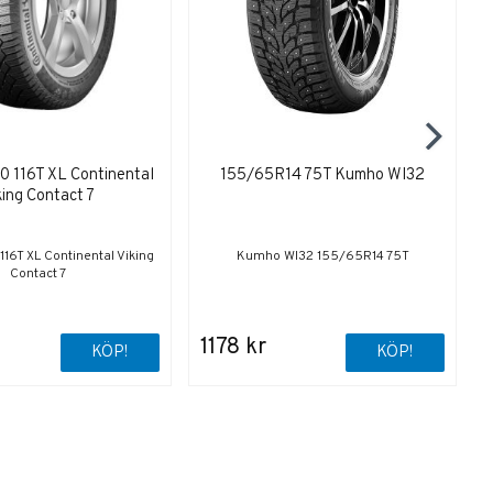
 116T XL Continental
155/65R14 75T Kumho WI32
king Contact 7
6T XL Continental Viking
Kumho WI32 155/65R14 75T
Contact 7
1178 kr
KÖP!
KÖP!