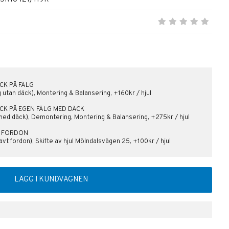
CK PÅ FÄLG
lg utan däck), Montering & Balansering, +160kr / hjul
ÄCK PÅ EGEN FÄLG MED DÄCK
med däck), Demontering, Montering & Balansering, +275kr / hjul
PÅ FORDON
vt fordon), Skifte av hjul Mölndalsvägen 25, +100kr / hjul
LÄGG I KUNDVAGNEN