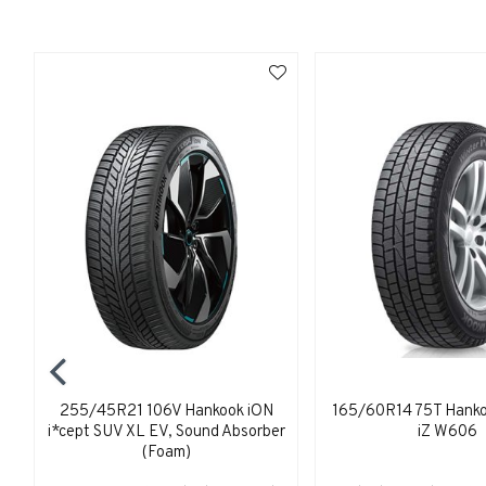
255/45R21 106V Hankook iON
165/60R14 75T Hanko
i*cept SUV XL EV, Sound Absorber
iZ W606
(Foam)