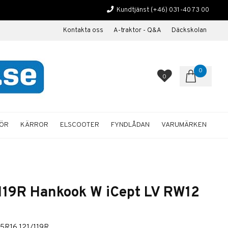
Kundtjänst
(+46) 031-40 73 00
Kontakta oss
A-traktor - Q&A
Däckskolan
0
0
HÖR
KÄRROR
ELSCOOTER
FYNDLÅDAN
VARUMÄRKEN
119R Hankook W iCept LV RW12
5R16 121/119R