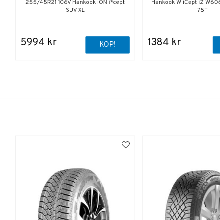
255/45R21 106V Hankook iON i*cept
Hankook W iCept iZ W60
SUV XL
75T
5994 kr
1384 kr
KÖP!