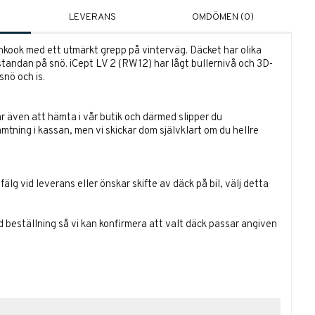
LEVERANS
OMDÖMEN (0)
ankook med ett utmärkt grepp på vinterväg. Däcket har olika
tandan på snö. iCept LV 2 (RW12) har lågt bullernivå och 3D-
snö och is.
r även att hämta i vår butik och därmed slipper du
ämtning i kassan, men vi skickar dom självklart om du hellre
lg vid leverans eller önskar skifte av däck på bil, välj detta
id beställning så vi kan konfirmera att valt däck passar angiven