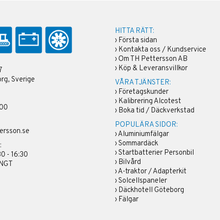
HITTA RÄTT:
›
Första sidan
›
Kontakta oss / Kundservice
›
Om TH Pettersson AB
›
Köp & Leveransvillkor
7
rg, Sverige
VÅRA TJÄNSTER:
›
Företagskunder
›
Kalibrering Alcotest
 00
›
Boka tid / Däckverkstad
POPULÄRA SIDOR:
ersson.se
›
Aluminiumfälgar
›
Sommardäck
:
›
Startbatterier Personbil
30 - 16:30
›
Bilvård
ÄNGT
›
A-traktor / Adapterkit
›
Solcellspaneler
›
Däckhotell Göteborg
›
Fälgar