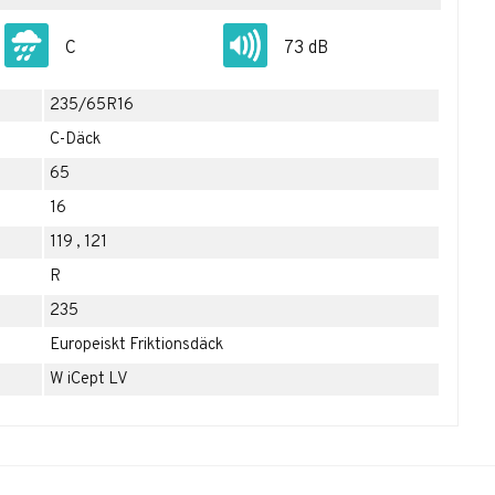
C
73 dB
235/65R16
C-Däck
65
16
119
,
121
R
235
Europeiskt Friktionsdäck
W iCept LV