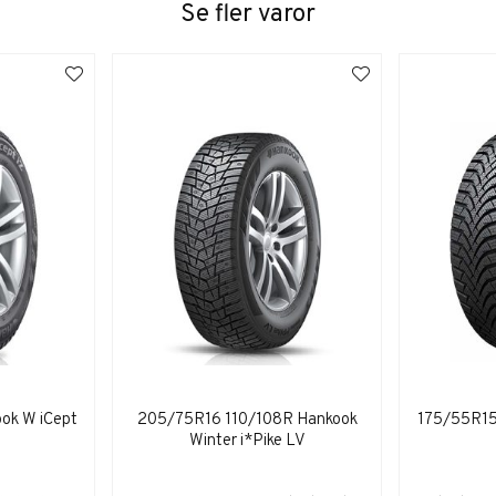
Se fler varor
ok W iCept
205/75R16 110/108R Hankook
175/55R15
Winter i*Pike LV