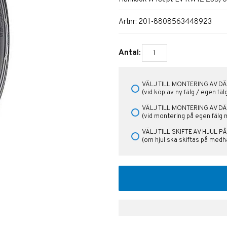
Artnr:
201-8808563448923
Antal:
VÄLJ TILL MONTERING AV DÄ
(vid köp av ny fälg / egen fä
VÄLJ TILL MONTERING AV D
(vid montering på egen fälg 
VÄLJ TILL SKIFTE AV HJUL 
(om hjul ska skiftas på medha