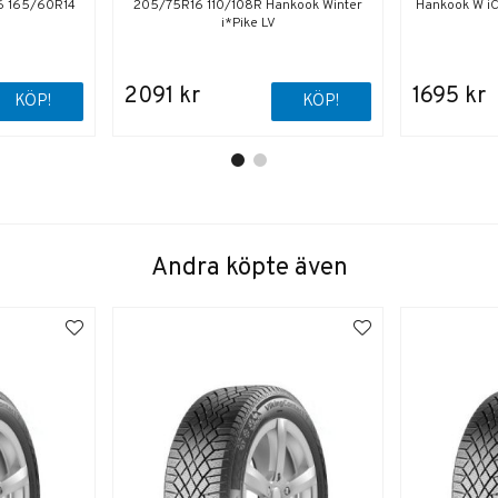
6 165/60R14
205/75R16 110/108R Hankook Winter
Hankook W i
i*Pike LV
2091 kr
1695 kr
KÖP!
KÖP!
Andra köpte även