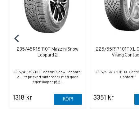
235/45R18 110T Mazzini Snow
225/55R17 101T XL C
Leopard 2
Viking Contac
235/45R18 110T Mazzini Snow Leopard
225/55R17 101T XL Contin
2 - Ett prisvärt vinterdäck med goda
Contact 7
egenskaper p...
1318 kr
3351 kr
KÖP!