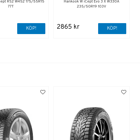
Cept RS2 W452 175/55R15
Hankook W iCept Evo 3 X W330A
77T
235/50R19 103V
2865 kr
KÖP!
KÖP!