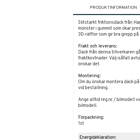
PRODUKTINFORMATION
Slitstarkt friktionsdäck från H
mönster i gummit som ökar pres
3D-räfflor som gir bra grepp på 
Frakt och leverans:
Däck från denna tillverkaren gå
fraktkostnader. Välj isåfall avh
önskar det.
Montering:
Om du önskar montera däck på fä
vid beställning.
Ange alltid reg.nr / bilmodell v
bilmodell.
Förpackning:
1st
Energideklaration: