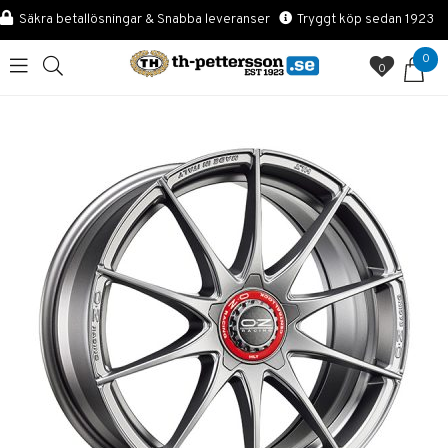
Säkra betallösningar & Snabba leveranser
Tryggt köp sedan 1923
0
0