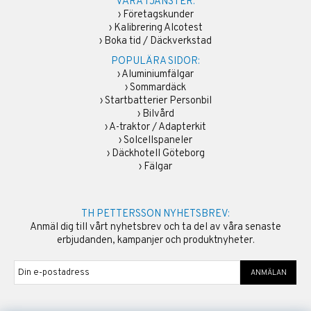
VÅRA TJÄNSTER:
›
Företagskunder
›
Kalibrering Alcotest
›
Boka tid / Däckverkstad
POPULÄRA SIDOR:
›
Aluminiumfälgar
›
Sommardäck
›
Startbatterier Personbil
›
Bilvård
›
A-traktor / Adapterkit
›
Solcellspaneler
›
Däckhotell Göteborg
›
Fälgar
TH PETTERSSON NYHETSBREV:
Anmäl dig till vårt nyhetsbrev och ta del av våra senaste
erbjudanden, kampanjer och produktnyheter.
ANMÄLAN