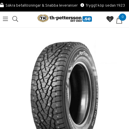
Säkra betallösningar & Snabba leveranser
Tryggt köp sedan 1923
0
0