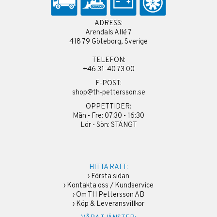
ADRESS:
Arendals Allé 7
418 79 Göteborg, Sverige
TELEFON:
+46 31-40 73 00
E-POST:
shop@th-pettersson.se
ÖPPETTIDER:
Mån - Fre: 07:30 - 16:30
Lör - Sön: STÄNGT
HITTA RÄTT:
›
Första sidan
›
Kontakta oss / Kundservice
›
Om TH Pettersson AB
›
Köp & Leveransvillkor