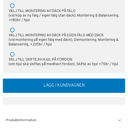
VÄLJ TILL MONTERING AV DÄCK PÅ FÄLG
(vid köp av ny fälg / egen fälg utan däck), Montering & Balansering,
+180kr / hjul
VÄLJ TILL MONTERING AV DÄCK PÅ EGEN FÄLG MED DÄCK
(vid montering på egen fälg med däck), Demontering, Montering &
Balansering, +235kr / hjul
VÄLJ TILL SKIFTE AV HJUL PÅ FORDON
(om hjul ska skiftas på medhavt fordon), Skifte av hjul +75kr / hjul
LÄGG I KUNDVAGNEN
Produktinformation