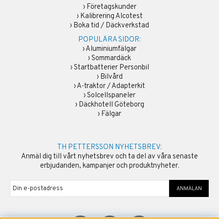
›
Företagskunder
›
Kalibrering Alcotest
›
Boka tid / Däckverkstad
POPULÄRA SIDOR:
›
Aluminiumfälgar
›
Sommardäck
›
Startbatterier Personbil
›
Bilvård
›
A-traktor / Adapterkit
›
Solcellspaneler
›
Däckhotell Göteborg
›
Fälgar
TH PETTERSSON NYHETSBREV:
Anmäl dig till vårt nyhetsbrev och ta del av våra senaste
erbjudanden, kampanjer och produktnyheter.
ANMÄLAN