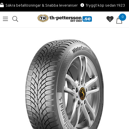
Säkra betallösningar & Snabba leveranser
Tryggt köp sedan 1923
0
0