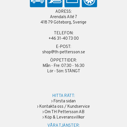
ADRESS:
Arendals Allé 7
418 79 Göteborg, Sverige
TELEFON:
+46 31-40 73 00
E-POST:
shop@th-pettersson.se
ÖPPETTIDER:
Mån - Fre: 07:30 - 16:30
Lör - Sön: STÄNGT
HITTA RÄTT:
›
Första sidan
›
Kontakta oss / Kundservice
›
Om TH Pettersson AB
›
Köp & Leveransvillkor
VÅRA TJÄNSTER: