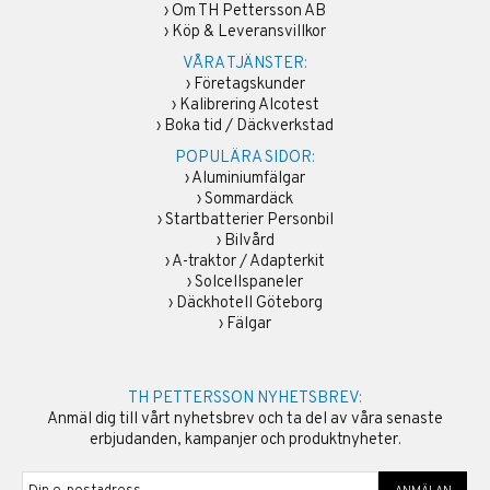
›
Om TH Pettersson AB
›
Köp & Leveransvillkor
VÅRA TJÄNSTER:
›
Företagskunder
›
Kalibrering Alcotest
›
Boka tid / Däckverkstad
POPULÄRA SIDOR:
›
Aluminiumfälgar
›
Sommardäck
›
Startbatterier Personbil
›
Bilvård
›
A-traktor / Adapterkit
›
Solcellspaneler
›
Däckhotell Göteborg
›
Fälgar
TH PETTERSSON NYHETSBREV:
Anmäl dig till vårt nyhetsbrev och ta del av våra senaste
erbjudanden, kampanjer och produktnyheter.