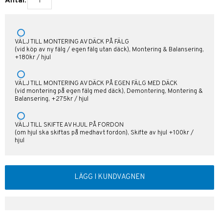
Antal:
VÄLJ TILL MONTERING AV DÄCK PÅ FÄLG
(vid köp av ny fälg / egen fälg utan däck), Montering & Balansering,
+180kr / hjul
VÄLJ TILL MONTERING AV DÄCK PÅ EGEN FÄLG MED DÄCK
(vid montering på egen fälg med däck), Demontering, Montering &
Balansering, +275kr / hjul
VÄLJ TILL SKIFTE AV HJUL PÅ FORDON
(om hjul ska skiftas på medhavt fordon), Skifte av hjul +100kr /
hjul
LÄGG I KUNDVAGNEN