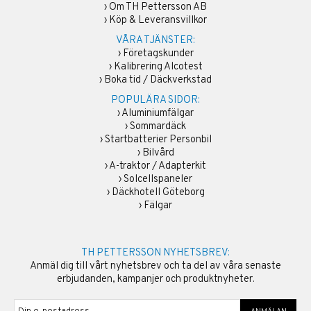
›
Om TH Pettersson AB
›
Köp & Leveransvillkor
VÅRA TJÄNSTER:
›
Företagskunder
›
Kalibrering Alcotest
›
Boka tid / Däckverkstad
POPULÄRA SIDOR:
›
Aluminiumfälgar
›
Sommardäck
›
Startbatterier Personbil
›
Bilvård
›
A-traktor / Adapterkit
›
Solcellspaneler
›
Däckhotell Göteborg
›
Fälgar
TH PETTERSSON NYHETSBREV:
Anmäl dig till vårt nyhetsbrev och ta del av våra senaste
erbjudanden, kampanjer och produktnyheter.