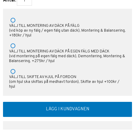
Antal:
VÄLJ TILL MONTERING AV DÄCK PÅ FÄLG
(vid köp av ny fälg / egen fälg utan däck), Montering & Balansering,
+180kr / hjul
VÄLJ TILL MONTERING AV DÄCK PÅ EGEN FÄLG MED DÄCK
(vid montering på egen fälg med däck), Demontering, Montering &
Balansering, +275kr / hjul
VÄLJ TILL SKIFTE AV HJUL PÅ FORDON
(om hjul ska skiftas på medhavt fordon), Skifte av hjul +100kr /
hjul
LÄGG I KUNDVAGNEN