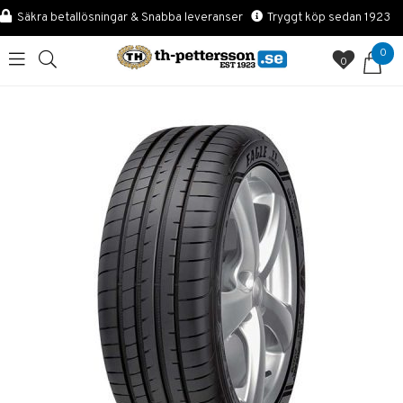
Säkra betallösningar & Snabba leveranser
Tryggt köp sedan 1923
0
0