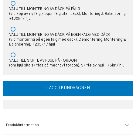
VÄLJ TILL MONTERING AV DÄCK PÅ FÄLG
(vid köp av ny fälg / egen fälg utan däck), Montering & Balansering,
+180kr / hjul
VÄLJ TILL MONTERING AV DÄCK PÅ EGEN FÄLG MED DÄCK
(vid montering på egen fälg med däck), Demontering, Montering &
Balansering, +235kr / hjul
VÄLJ TILL SKIFTE AV HJUL PÅ FORDON
(om hjul ska skiftas på medhavt fordon), Skifte av hjul +75kr / hjul
LÄGG I KUNDVAGNEN
Produktinformation