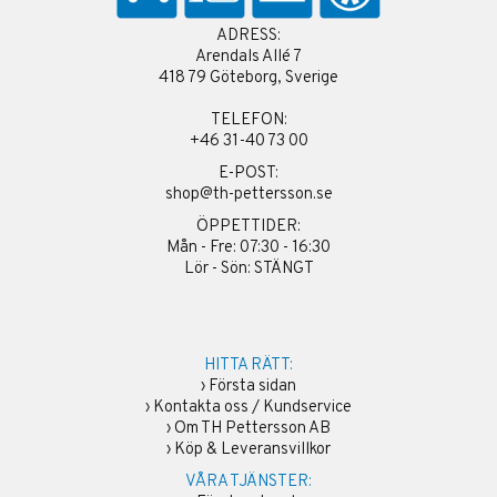
ADRESS:
Arendals Allé 7
418 79 Göteborg, Sverige
TELEFON:
+46 31-40 73 00
E-POST:
shop@th-pettersson.se
ÖPPETTIDER:
Mån - Fre: 07:30 - 16:30
Lör - Sön: STÄNGT
HITTA RÄTT:
›
Första sidan
›
Kontakta oss / Kundservice
›
Om TH Pettersson AB
›
Köp & Leveransvillkor
VÅRA TJÄNSTER: