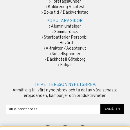
›
Företagskunder
›
Kalibrering Alcotest
›
Boka tid / Däckverkstad
POPULÄRA SIDOR:
›
Aluminiumfälgar
›
Sommardäck
›
Startbatterier Personbil
›
Bilvård
›
A-traktor / Adapterkit
›
Solcellspaneler
›
Däckhotell Göteborg
›
Fälgar
TH PETTERSSON NYHETSBREV:
Anmäl dig till vårt nyhetsbrev och ta del av våra senaste
erbjudanden, kampanjer och produktnyheter.
ANMÄLAN