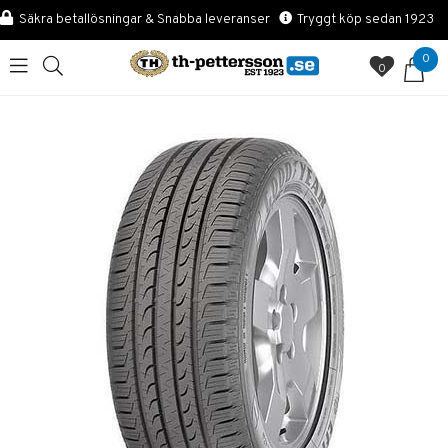
Säkra betallösningar & Snabba leveranser
Tryggt köp sedan 1923
0
0