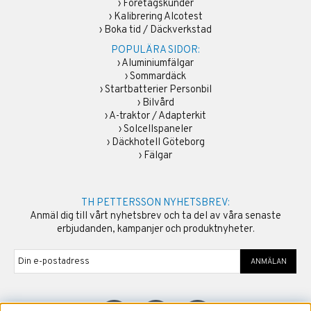
›
Företagskunder
›
Kalibrering Alcotest
›
Boka tid / Däckverkstad
POPULÄRA SIDOR:
›
Aluminiumfälgar
›
Sommardäck
›
Startbatterier Personbil
›
Bilvård
›
A-traktor / Adapterkit
›
Solcellspaneler
›
Däckhotell Göteborg
›
Fälgar
TH PETTERSSON NYHETSBREV:
Anmäl dig till vårt nyhetsbrev och ta del av våra senaste
erbjudanden, kampanjer och produktnyheter.
ANMÄLAN