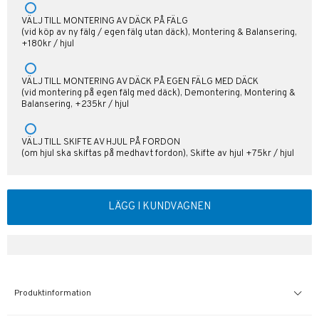
VÄLJ TILL MONTERING AV DÄCK PÅ FÄLG
(vid köp av ny fälg / egen fälg utan däck), Montering & Balansering,
+180kr / hjul
VÄLJ TILL MONTERING AV DÄCK PÅ EGEN FÄLG MED DÄCK
(vid montering på egen fälg med däck), Demontering, Montering &
Balansering, +235kr / hjul
VÄLJ TILL SKIFTE AV HJUL PÅ FORDON
(om hjul ska skiftas på medhavt fordon), Skifte av hjul +75kr / hjul
LÄGG I KUNDVAGNEN
Produktinformation