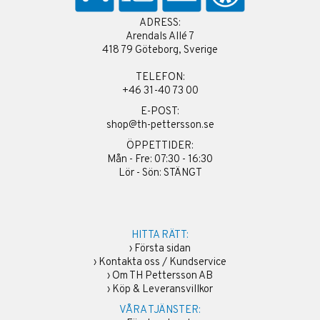
ADRESS:
Arendals Allé 7
418 79 Göteborg, Sverige
TELEFON:
+46 31-40 73 00
E-POST:
shop@th-pettersson.se
ÖPPETTIDER:
Mån - Fre: 07:30 - 16:30
Lör - Sön: STÄNGT
HITTA RÄTT:
›
Första sidan
›
Kontakta oss / Kundservice
›
Om TH Pettersson AB
›
Köp & Leveransvillkor
VÅRA TJÄNSTER: