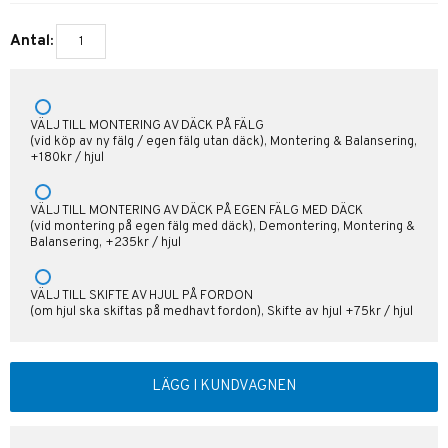
Antal:
VÄLJ TILL MONTERING AV DÄCK PÅ FÄLG
(vid köp av ny fälg / egen fälg utan däck), Montering & Balansering,
+180kr / hjul
VÄLJ TILL MONTERING AV DÄCK PÅ EGEN FÄLG MED DÄCK
(vid montering på egen fälg med däck), Demontering, Montering &
Balansering, +235kr / hjul
VÄLJ TILL SKIFTE AV HJUL PÅ FORDON
(om hjul ska skiftas på medhavt fordon), Skifte av hjul +75kr / hjul
LÄGG I KUNDVAGNEN