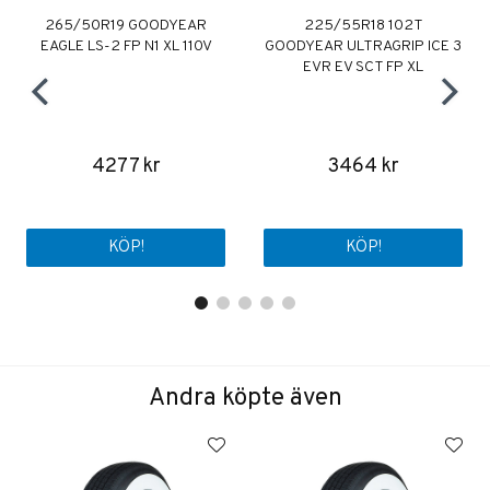
265/50R19 GOODYEAR
225/55R18 102T
EAGLE LS-2 FP N1 XL 110V
GOODYEAR ULTRAGRIP ICE 3
EVR EV SCT FP XL
4277 kr
3464 kr
KÖP!
KÖP!
Andra köpte även