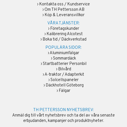
›
Kontakta oss / Kundservice
›
Om TH Pettersson AB
›
Köp & Leveransvillkor
VÅRA TJÄNSTER:
›
Företagskunder
›
Kalibrering Alcotest
›
Boka tid / Däckverkstad
POPULÄRA SIDOR:
›
Aluminiumfälgar
›
Sommardäck
›
Startbatterier Personbil
›
Bilvård
›
A-traktor / Adapterkit
›
Solcellspaneler
›
Däckhotell Göteborg
›
Fälgar
TH PETTERSSON NYHETSBREV:
Anmäl dig till vårt nyhetsbrev och ta del av våra senaste
erbjudanden, kampanjer och produktnyheter.