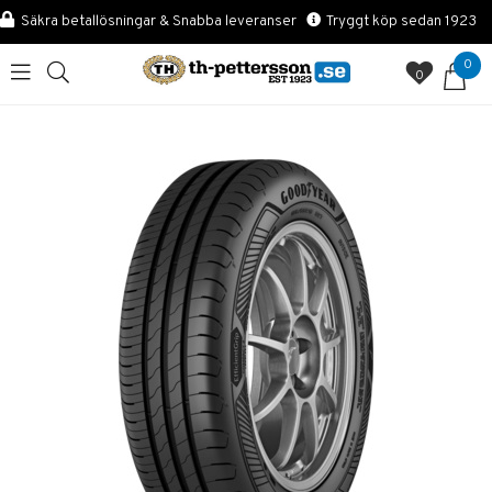
Säkra betallösningar & Snabba leveranser
Tryggt köp sedan 1923
0
0