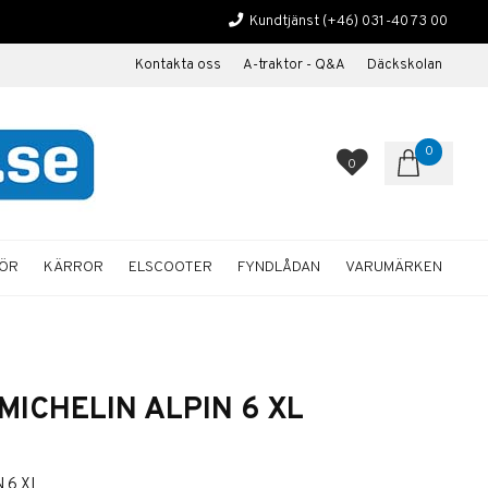
Kundtjänst
(+46) 031-40 73 00
Kontakta oss
A-traktor - Q&A
Däckskolan
0
0
HÖR
KÄRROR
ELSCOOTER
FYNDLÅDAN
VARUMÄRKEN
MICHELIN ALPIN 6 XL
 6 XL