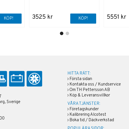
3525 kr
5551 kr
KÖP!
KÖP!
HITTA RÄTT:
›
Första sidan
›
Kontakta oss / Kundservice
›
Om TH Pettersson AB
›
Köp & Leveransvillkor
7
rg, Sverige
VÅRA TJÄNSTER:
›
Företagskunder
›
Kalibrering Alcotest
 00
›
Boka tid / Däckverkstad
POPULÄRA SIDOR: