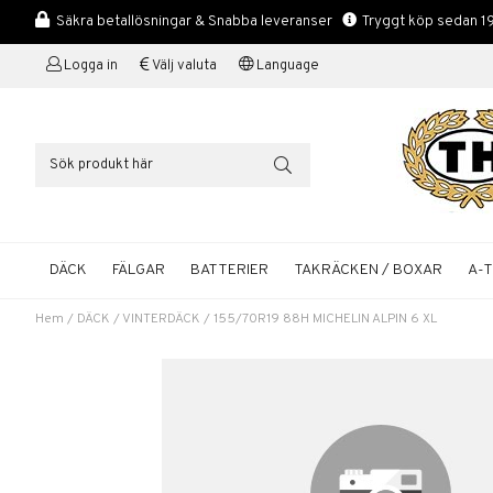
Säkra betallösningar & Snabba leveranser
Tryggt köp sedan 1
Logga in
Välj valuta
Language
DÄCK
FÄLGAR
BATTERIER
TAKRÄCKEN / BOXAR
A-
Hem
/
DÄCK
/
VINTERDÄCK
/
155/70R19 88H MICHELIN ALPIN 6 XL