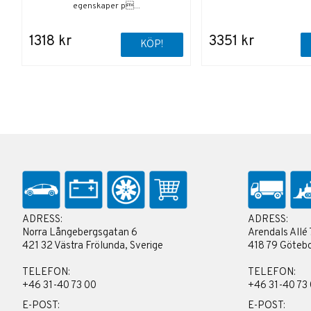
egenskaper p...
1318 kr
3351 kr
KÖP!
ADRESS:
ADRESS:
Norra Långebergsgatan 6
Arendals Allé 
421 32 Västra Frölunda, Sverige
418 79 Götebo
TELEFON:
TELEFON:
+46 31-40 73 00
+46 31-40 73
E-POST:
E-POST: