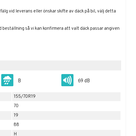
lg vid leverans eller önskar skifte av däck på bil, välj detta
id beställning så vi kan konfirmera att valt däck passar angiven
B
69 dB
155/70R19
70
19
88
H