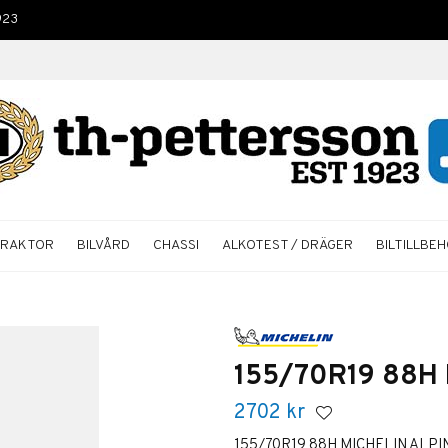
923
TRAKTOR
BILVÅRD
CHASSI
ALKOTEST / DRÄGER
BILTILLBE
155/70R19 88H 
2702
kr
155/70R19 88H MICHELIN ALPIN