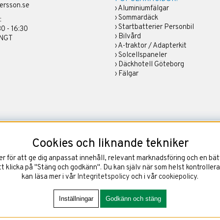
ersson.se
›
Aluminiumfälgar
›
Sommardäck
:
›
Startbatterier Personbil
30 - 16:30
›
Bilvård
ÄNGT
›
A-traktor / Adapterkit
›
Solcellspaneler
›
Däckhotell Göteborg
›
Fälgar
Cookies och liknande tekniker
 för att ge dig anpassat innehåll, relevant marknadsföring och en bätt
 klicka på "Stäng och godkänn". Du kan själv när som helst kontrollera
kan läsa mer i vår
Integritetspolicy
och i vår
cookiepolicy
.
Inställningar
Godkänn och stäng