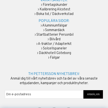
VÅRA TJÄNSTER:
›
Företagskunder
›
Kalibrering Alcotest
›
Boka tid / Däckverkstad
POPULÄRA SIDOR:
›
Aluminiumfälgar
›
Sommardäck
›
Startbatterier Personbil
›
Bilvård
›
A-traktor / Adapterkit
›
Solcellspaneler
›
Däckhotell Göteborg
›
Fälgar
TH PETTERSSON NYHETSBREV:
Anmäl dig till vårt nyhetsbrev och ta del av våra senaste
erbjudanden, kampanjer och produktnyheter.
ANMÄLAN