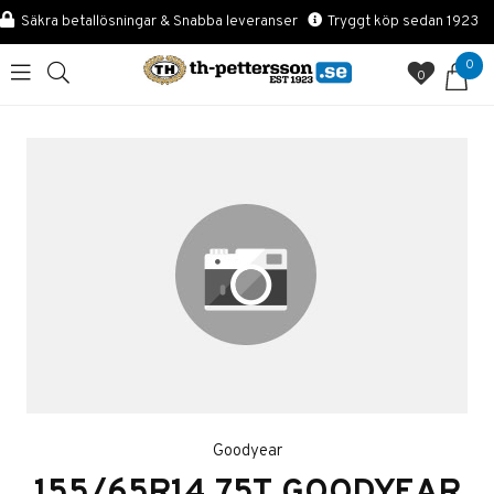
Säkra betallösningar & Snabba leveranser
Tryggt köp sedan 1923
0
0
Goodyear
155/65R14 75T GOODYEAR