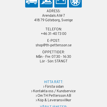
ADRESS:
Arendals Allé 7
418 79 Göteborg, Sverige
TELEFON:
+46 31-40 73 00
E-POST:
shop@th-pettersson.se
ÖPPETTIDER:
Mån - Fre: 07:30 - 16:30
Lör - Sön: STÄNGT
HITTA RÄTT:
›
Första sidan
›
Kontakta oss / Kundservice
›
Om TH Pettersson AB
›
Köp & Leveransvillkor