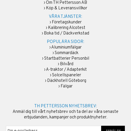
›
Om TH Pettersson AB
›
Köp & Leveransvillkor
VÅRA TJÄNSTER:
›
Företagskunder
›
Kalibrering Alcotest
›
Boka tid / Däckverkstad
POPULÄRA SIDOR:
›
Aluminiumfälgar
›
Sommardäck
›
Startbatterier Personbil
›
Bilvård
›
A-traktor / Adapterkit
›
Solcellspaneler
›
Däckhotell Göteborg
›
Fälgar
TH PETTERSSON NYHETSBREV:
Anmäl dig till vårt nyhetsbrev och ta del av våra senaste
erbjudanden, kampanjer och produktnyheter.