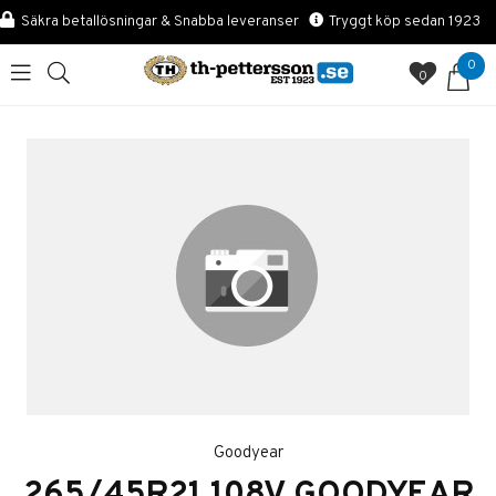
Säkra betallösningar & Snabba leveranser
Tryggt köp sedan 1923
0
0
Goodyear
265/45R21 108V GOODYEAR