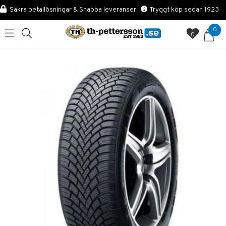
Säkra betallösningar & Snabba leveranser
Tryggt köp sedan 1923
0
0