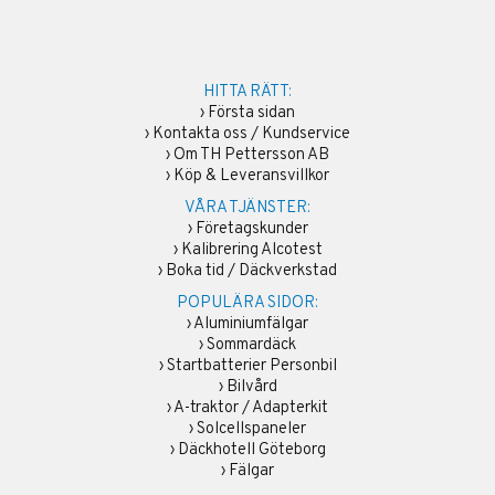
HITTA RÄTT:
›
Första sidan
›
Kontakta oss / Kundservice
›
Om TH Pettersson AB
›
Köp & Leveransvillkor
VÅRA TJÄNSTER:
›
Företagskunder
›
Kalibrering Alcotest
›
Boka tid / Däckverkstad
POPULÄRA SIDOR:
›
Aluminiumfälgar
›
Sommardäck
›
Startbatterier Personbil
›
Bilvård
›
A-traktor / Adapterkit
›
Solcellspaneler
›
Däckhotell Göteborg
›
Fälgar