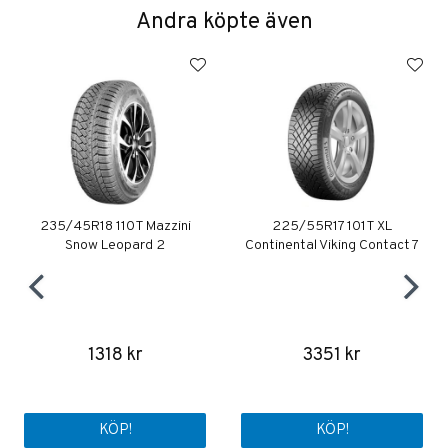
Andra köpte även
235/45R18 110T Mazzini
225/55R17 101T XL
Snow Leopard 2
Continental Viking Contact 7
1318 kr
3351 kr
KÖP!
KÖP!