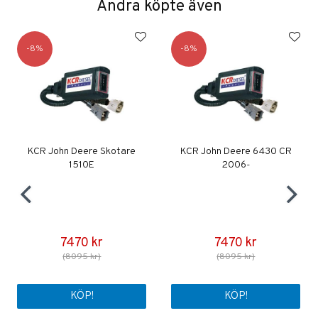
Andra köpte även
8
8
KCR John Deere Skotare
KCR John Deere 6430 CR
1510E
2006-
7470 kr
7470 kr
(8095 kr)
(8095 kr)
KÖP!
KÖP!