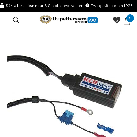
Säkra betallösningar & Snabba leveranser
Tryggt köp sedan 1923
0
0