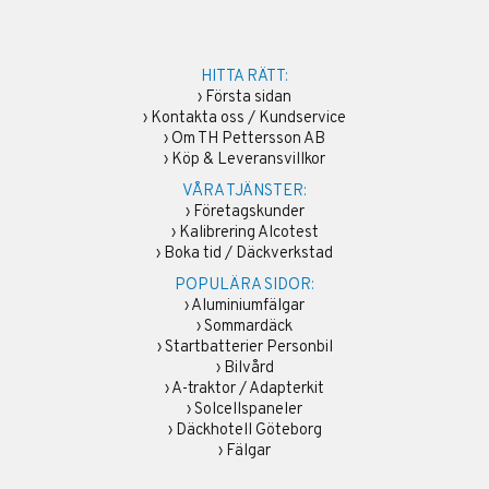
HITTA RÄTT:
›
Första sidan
›
Kontakta oss / Kundservice
›
Om TH Pettersson AB
›
Köp & Leveransvillkor
VÅRA TJÄNSTER:
›
Företagskunder
›
Kalibrering Alcotest
›
Boka tid / Däckverkstad
POPULÄRA SIDOR:
›
Aluminiumfälgar
›
Sommardäck
›
Startbatterier Personbil
›
Bilvård
›
A-traktor / Adapterkit
›
Solcellspaneler
›
Däckhotell Göteborg
›
Fälgar