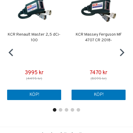
KCR Renault Master 2,5 dCi-
KCR Massey Ferguson MF
100
4707 CR 2018-
3995 kr
7470 kr
(4495 kr)
(8095 kr)
KÖP!
KÖP!