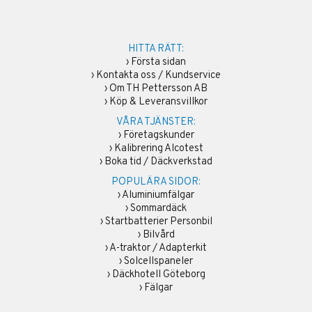
HITTA RÄTT:
›
Första sidan
›
Kontakta oss / Kundservice
›
Om TH Pettersson AB
›
Köp & Leveransvillkor
VÅRA TJÄNSTER:
›
Företagskunder
›
Kalibrering Alcotest
›
Boka tid / Däckverkstad
POPULÄRA SIDOR:
›
Aluminiumfälgar
›
Sommardäck
›
Startbatterier Personbil
›
Bilvård
›
A-traktor / Adapterkit
›
Solcellspaneler
›
Däckhotell Göteborg
›
Fälgar