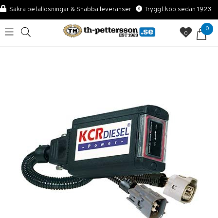
Säkra betallösningar & Snabba leveranser
Tryggt köp sedan 1923
0
0